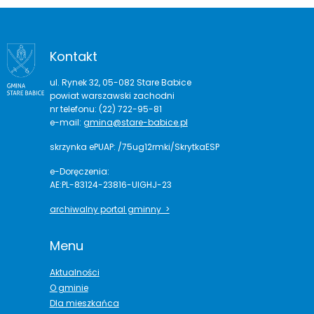
Kontakt
ul. Rynek 32, 05-082 Stare Babice
powiat warszawski zachodni
nr telefonu: (22) 722-95-81
e-mail:
gmina@stare-babice.pl
skrzynka ePUAP: /75ug12rmki/SkrytkaESP
e-Doręczenia:
AE:PL-83124-23816-UIGHJ-23
archiwalny portal gminny >
Menu
Aktualności
O gminie
Dla mieszkańca