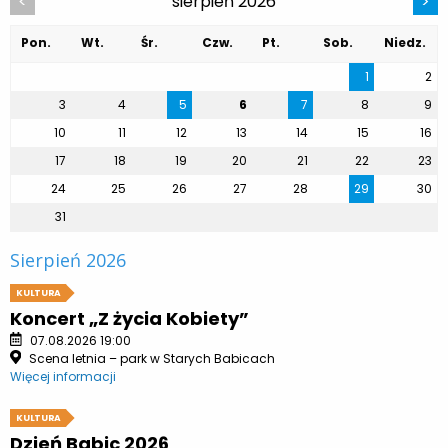
sierpień 2026
<
>
Pon.
Wt.
Śr.
Czw.
Pt.
Sob.
Niedz.
1
2
3
4
5
6
7
8
9
10
11
12
13
14
15
16
17
18
19
20
21
22
23
24
25
26
27
28
29
30
31
Sierpień 2026
KULTURA
Koncert „Z życia Kobiety”
07.08.2026 19:00
Scena letnia – park w Starych Babicach
Więcej informacji
KULTURA
Dzień Babic 2026