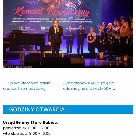
← Opieka domowa dzięki
„Smartfonowe ABC” zajęcia
opasce telemedycznej
edukacyjne dla osób 50+ →
GODZINY OTWARCIA
Urząd Gminy Stare Babice:
poniedziałek: 8.00 - 17.00
wtorek, środa: 8.00 - 16.00