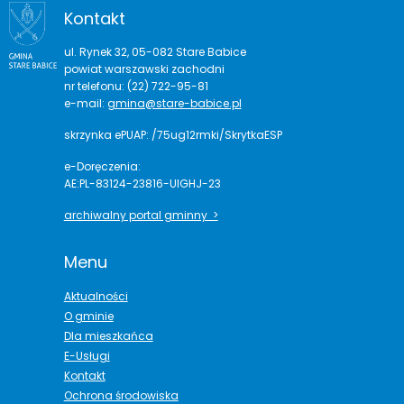
Kontakt
ul. Rynek 32, 05-082 Stare Babice
powiat warszawski zachodni
nr telefonu: (22) 722-95-81
e-mail:
gmina@stare-babice.pl
skrzynka ePUAP: /75ug12rmki/SkrytkaESP
e-Doręczenia:
AE:PL-83124-23816-UIGHJ-23
archiwalny portal gminny >
Menu
Aktualności
O gminie
Dla mieszkańca
E-Usługi
Kontakt
Ochrona środowiska