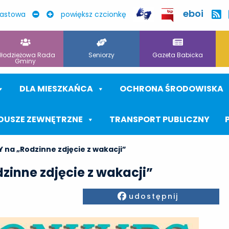
eboi
rastowa
powiększ czcionkę
łodzieżowa Rada
Seniorzy
Gazeta Babicka
Gminy
DLA MIESZKAŃCA
OCHRONA ŚRODOWISKA
DUSZE ZEWNĘTRZNE
TRANSPORT PUBLICZNY
a „Rodzinne zdjęcie z wakacji”
inne zdjęcie z wakacji”
Facebook
udostępnij