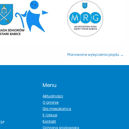
Planowane wyłączenia prądu →
Menu
Aktualności
O gminie
Dla mieszkańca
E-Usługi
Kontakt
ESP
Ochrona środowiska