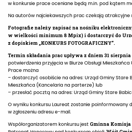
w konkursie prace oceniane będą m.in. pod kątem m
Na autorów najciekawszych prac czekają atrakcyjne 
Fotografie należy zapisać na nośniku elektronicz
w wielkości minimum 8 Mpix) i dostarczyć do Urz
z dopiskiem „KONKURS FOTOGRAFICZNY”.
Termin składania prac upływa z dniem 31 sierpnia 
potwierdzenia przyjęcia w Biurze Obsługi Mieszkańca
Prace można
–
dostarczyć osobiście na adres: Urząd Gminy Stare Ba
Mieszkańca (Kancelaria na parterze) lub
– przesłać pocztą na adres: Urząd Gminy Stare Babice
O wyniku konkursu Laureat zostanie poinformowany
w zgłoszeniu adresu e-mail.
Współorganizatorem konkursu jest
Gminna Komisja
Patronat Honorowy nad konkursem objęli:
Wójt Gmin