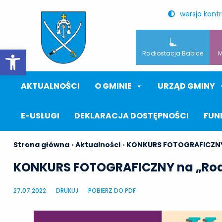
wersja kont
Otwórz pasek narzędzi
Radiostacja Babice
M
AKTUALNOŚCI
O GMINIE
URZĄD GMINY
E-USŁUGI
DEKLARACJA DOSTĘPNOŚCI
FUN
Strona główna
Aktualności
KONKURS FOTOGRAFICZNY n
>
>
KONKURS FOTOGRAFICZNY na „Rodz
27.07.2022
DRUKUJ
POBIERZ DO PDF