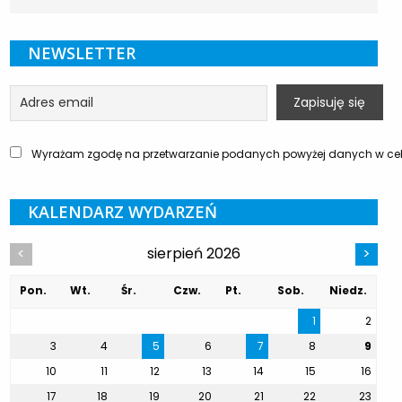
NEWSLETTER
Wyrażam zgodę na przetwarzanie podanych powyżej danych w celu
KALENDARZ WYDARZEŃ
sierpień 2026
<
>
Pon.
Wt.
Śr.
Czw.
Pt.
Sob.
Niedz.
1
2
3
4
5
6
7
8
9
10
11
12
13
14
15
16
17
18
19
20
21
22
23