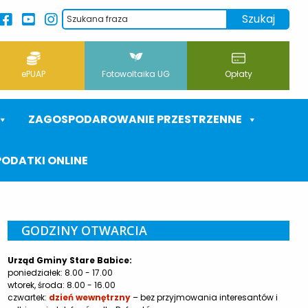
ePUAP
Fotowoltaika UG
Opłaty
ZAGOSPODAROWANIE PRZESTRZENNE
PODATKI ONLINE
GODZINY OTWARCIA
Urząd Gminy Stare Babice:
poniedziałek: 8.00 - 17.00
wtorek, środa: 8.00 - 16.00
czwartek:
dzień wewnętrzny
– bez przyjmowania interesantów i