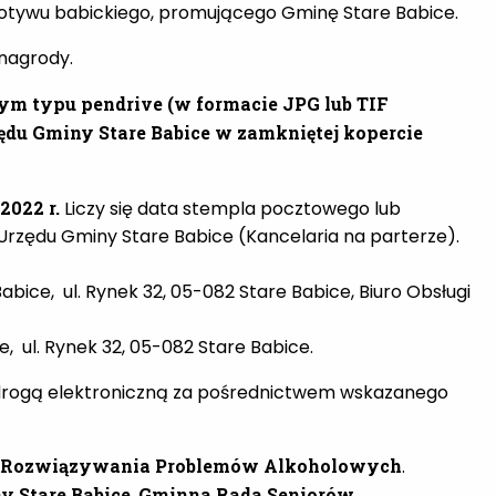
otywu babickiego, promującego Gminę Stare Babice.
nagrody.
nym typu pendrive (w formacie JPG lub TIF
ędu Gminy Stare Babice w zamkniętej kopercie
2022 r.
Liczy się data stempla pocztowego lub
 Urzędu Gminy Stare Babice (Kancelaria na parterze).
bice, ul. Rynek 32, 05-082 Stare Babice, Biuro Obsługi
, ul. Rynek 32, 05-082 Stare Babice.
 drogą elektroniczną za pośrednictwem wskazanego
 Rozwiązywania Problemów Alkoholowych
.
y Stare Babice
,
Gminna Rada Seniorów