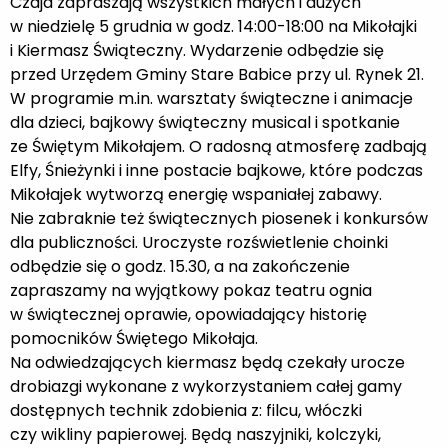
Czaja zapraszają wszystkich małych i dużych
w niedzielę 5 grudnia w godz. 14:00-18:00 na Mikołajki
i Kiermasz Świąteczny. Wydarzenie odbędzie się
przed Urzędem Gminy Stare Babice przy ul. Rynek 21.
W programie m.in. warsztaty świąteczne i animacje
dla dzieci, bajkowy świąteczny musical i spotkanie
ze Świętym Mikołajem. O radosną atmosferę zadbają
Elfy, Śnieżynki i inne postacie bajkowe, które podczas
Mikołajek wytworzą energię wspaniałej zabawy.
Nie zabraknie też świątecznych piosenek i konkursów
dla publiczności. Uroczyste rozświetlenie choinki
odbędzie się o godz. 15.30, a na zakończenie
zapraszamy na wyjątkowy pokaz teatru ognia
w świątecznej oprawie, opowiadający historię
pomocników Świętego Mikołaja.
Na odwiedzających kiermasz będą czekały urocze
drobiazgi wykonane z wykorzystaniem całej gamy
dostępnych technik zdobienia z: filcu, włóczki
czy wikliny papierowej. Będą naszyjniki, kolczyki,