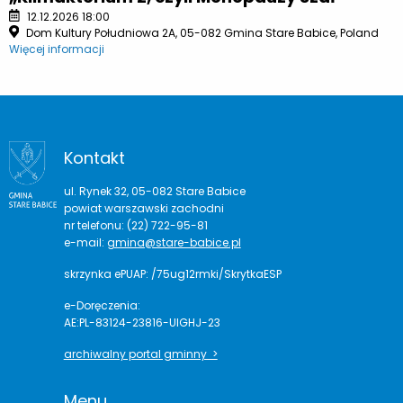
12.12.2026 18:00
Dom Kultury Południowa 2A, 05-082 Gmina Stare Babice, Poland
Więcej informacji
Kontakt
ul. Rynek 32, 05-082 Stare Babice
powiat warszawski zachodni
nr telefonu: (22) 722-95-81
e-mail:
gmina@stare-babice.pl
skrzynka ePUAP: /75ug12rmki/SkrytkaESP
e-Doręczenia:
AE:PL-83124-23816-UIGHJ-23
archiwalny portal gminny >
Menu