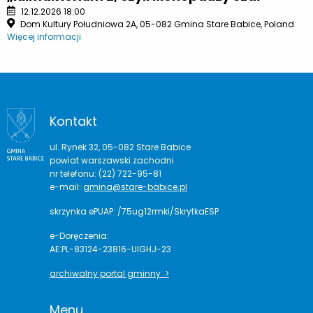
12.12.2026 18:00
Dom Kultury Południowa 2A, 05-082 Gmina Stare Babice, Poland
Więcej informacji
Kontakt
ul. Rynek 32, 05-082 Stare Babice
powiat warszawski zachodni
nr telefonu: (22) 722-95-81
e-mail:
gmina@stare-babice.pl
skrzynka ePUAP: /75ug12rmki/SkrytkaESP
e-Doręczenia:
AE:PL-83124-23816-UIGHJ-23
archiwalny portal gminny >
Menu