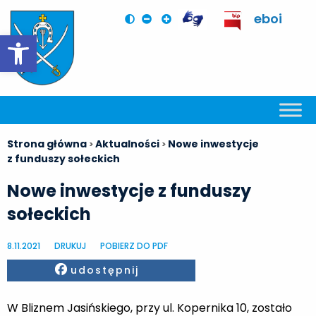
eboi
Otwórz pasek narzędzi
Strona główna
Aktualności
Nowe inwestycje
>
>
z funduszy sołeckich
Nowe inwestycje z funduszy
sołeckich
8.11.2021
DRUKUJ
POBIERZ DO PDF
Facebook
udostępnij
W Bliznem Jasińskiego, przy ul. Kopernika 10, zostało