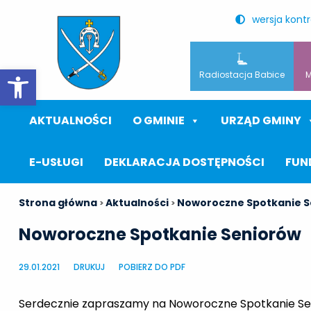
wersja kont
Otwórz pasek narzędzi
Radiostacja Babice
M
AKTUALNOŚCI
O GMINIE
URZĄD GMINY
E-USŁUGI
DEKLARACJA DOSTĘPNOŚCI
FUN
Strona główna
Aktualności
Noworoczne Spotkanie S
>
>
Noworoczne Spotkanie Seniorów
29.01.2021
DRUKUJ
POBIERZ DO PDF
Serdecznie zapraszamy na Noworoczne Spotkanie Se