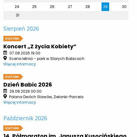
24
25
26
27
28
29
30
31
Sierpień 2026
KULTURA
Koncert „Z życia Kobiety”
07.08.2026 19:00
Scena letnia – park w Starych Babicach
Więcej informacji
KULTURA
Dzień Babic 2026
29.08.2026 00:00
Polana Dwóch Stawów, Zielonki-Parcela
Więcej informacji
Październik 2026
KULTURA
14. Półmaraton im. Janusza Kusocińskiego