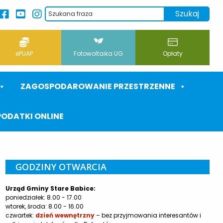
ePUAP
Fotowoltaika UG
Opłaty
ZAGOSPODAROWANIE PRZESTRZENNE
PODATKI ONLINE
GODZINY OTWARCIA
Urząd Gminy Stare Babice:
poniedziałek: 8.00 - 17.00
wtorek, środa: 8.00 - 16.00
czwartek:
dzień wewnętrzny
– bez przyjmowania interesantów i