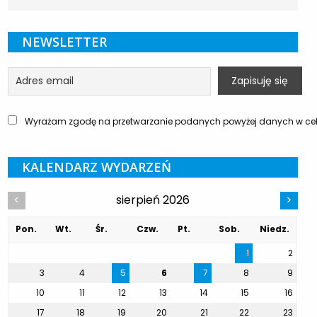
NEWSLETTER
Wyrażam zgodę na przetwarzanie podanych powyżej danych w celu
KALENDARZ WYDARZEŃ
sierpień 2026
<
>
Pon.
Wt.
Śr.
Czw.
Pt.
Sob.
Niedz.
1
2
3
4
5
6
7
8
9
10
11
12
13
14
15
16
17
18
19
20
21
22
23