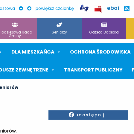
eboi
rastowa
powiększ czcionkę
łodzieżowa Rada
Seniorzy
Gazeta Babicka
Gminy
DLA MIESZKAŃCA
OCHRONA ŚRODOWISKA
DUSZE ZEWNĘTRZNE
TRANSPORT PUBLICZNY
eniorów
Facebook
udostępnij
niorów.