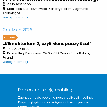
04.10.2026 10:00
Start: Błonie, ul. Lesznowska 15a (przy Hali im. Zygmunta
Karlickiego)
Więcej informacji
Grudzień 2026
KULTURA
„Klimakterium 2, czyli Menopauzy Szał”
12.12.2026 18:00
Dom Kultury Południowa 2A, 05-082 Gmina Stare Babice,
Poland
Więcej informacji
Pobierz aplikację mobilną
Zachęcamy do pobrania naszej aplikacji mobilnej.
Dzięki niej będziesz na bieżąco z informacjami ze
Starych Babic