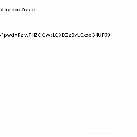
latformie Zoom.
045?pwd=RzlwTHZOQWtLQXlXZzBvU0xxeGlIUT09