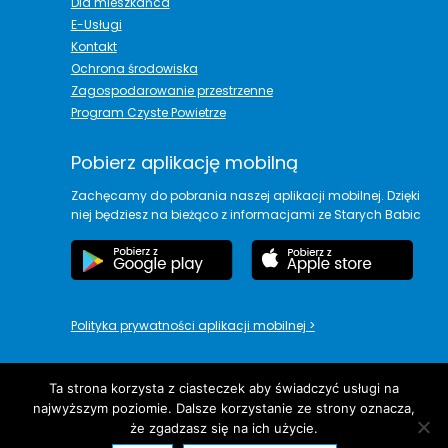
Dla mieszkańca
E-Usługi
Kontakt
Ochrona środowiska
Zagospodarowanie przestrzenne
Program Czyste Powietrze
Pobierz aplikację mobilną
Zachęcamy do pobrania naszej aplikacji mobilnej. Dzięki
niej będziesz na bieżąco z informacjami ze Starych Babic
Polityka prywatności aplikacji mobilnej
>
Ta strona korzysta z ciasteczek aby świadczyć usługi na
najwyższym poziomie. Dalsze korzystanie ze strony oznacza,
copyright© Urząd Gminy Stare Babice
że zgadzasz się na ich użycie.