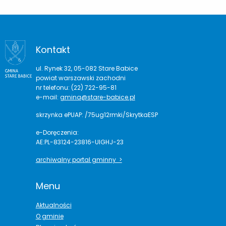
Kontakt
ul. Rynek 32, 05-082 Stare Babice
powiat warszawski zachodni
nr telefonu: (22) 722-95-81
e-mail:
gmina@stare-babice.pl
skrzynka ePUAP: /75ug12rmki/SkrytkaESP
e-Doręczenia:
AE:PL-83124-23816-UIGHJ-23
archiwalny portal gminny >
Menu
Aktualności
O gminie