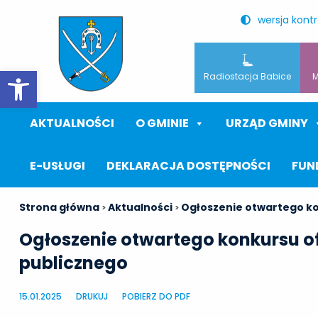
wersja kont
Otwórz pasek narzędzi
Radiostacja Babice
M
AKTUALNOŚCI
O GMINIE
URZĄD GMINY
E-USŁUGI
DEKLARACJA DOSTĘPNOŚCI
FUN
Strona główna
Aktualności
Ogłoszenie otwartego ko
>
>
Ogłoszenie otwartego konkursu of
publicznego
15.01.2025
DRUKUJ
POBIERZ DO PDF