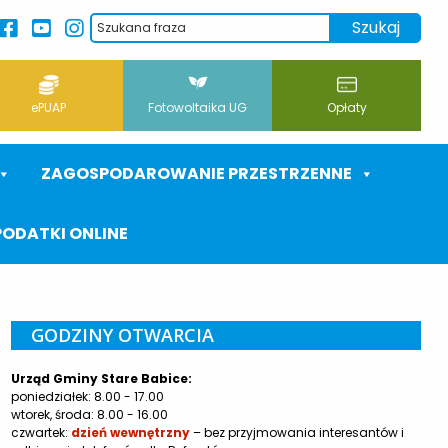
ePUAP
Fotowoltaika UG
Opłaty
ZAGOSPODAROWANIE PRZESTRZENNE
PODATKI ONLINE
GODZINY OTWARCIA
Urząd Gminy Stare Babice:
poniedziałek: 8.00 - 17.00
wtorek, środa: 8.00 - 16.00
czwartek:
dzień wewnętrzny
– bez przyjmowania interesantów i