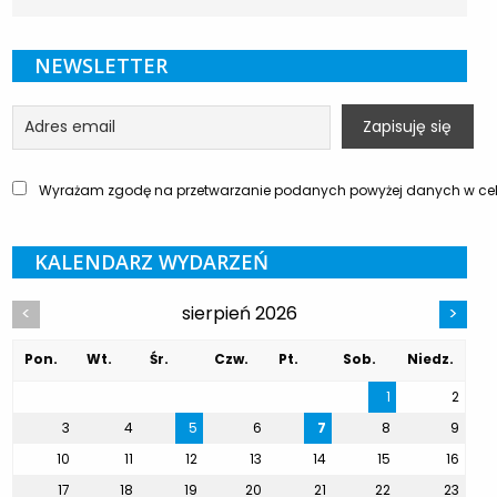
NEWSLETTER
Wyrażam zgodę na przetwarzanie podanych powyżej danych w celu
KALENDARZ WYDARZEŃ
sierpień 2026
<
>
Pon.
Wt.
Śr.
Czw.
Pt.
Sob.
Niedz.
1
2
3
4
5
6
7
8
9
10
11
12
13
14
15
16
17
18
19
20
21
22
23