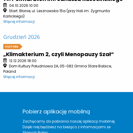
04.10.2026 10:00
Start: Błonie, ul. Lesznowska 15a (przy Hali im. Zygmunta
Karlickiego)
Więcej informacji
Grudzień 2026
KULTURA
„Klimakterium 2, czyli Menopauzy Szał”
12.12.2026 18:00
Dom Kultury Południowa 2A, 05-082 Gmina Stare Babice,
Poland
Więcej informacji
Pobierz aplikację mobilną
Zachęcamy do pobrania naszej aplikacji mobilnej.
Dzięki niej będziesz na bieżąco z informacjami ze
Starych Babic