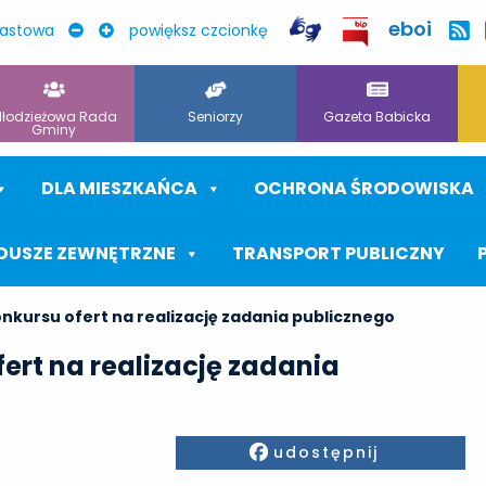
eboi
rastowa
powiększ czcionkę
łodzieżowa Rada
Seniorzy
Gazeta Babicka
Gminy
DLA MIESZKAŃCA
OCHRONA ŚRODOWISKA
DUSZE ZEWNĘTRZNE
TRANSPORT PUBLICZNY
nkursu ofert na realizację zadania publicznego
ert na realizację zadania
Facebook
udostępnij