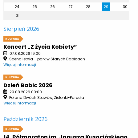
24
25
26
27
28
29
30
31
Sierpień 2026
KULTURA
Koncert „Z życia Kobiety”
07.08.2026 19:00
Scena letnia – park w Starych Babicach
Więcej informacji
KULTURA
Dzień Babic 2026
29.08.2026 00:00
Polana Dwóch Stawów, Zielonki-Parcela
Więcej informacji
Październik 2026
KULTURA
14. Półmaraton im. Janusza Kusocińskiego