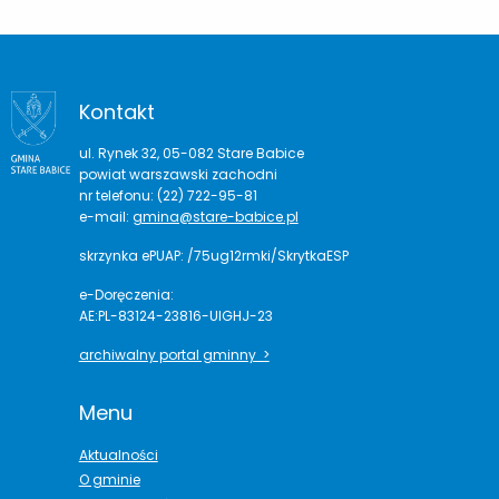
Kontakt
ul. Rynek 32, 05-082 Stare Babice
powiat warszawski zachodni
nr telefonu: (22) 722-95-81
e-mail:
gmina@stare-babice.pl
skrzynka ePUAP: /75ug12rmki/SkrytkaESP
e-Doręczenia:
AE:PL-83124-23816-UIGHJ-23
archiwalny portal gminny >
Menu
Aktualności
O gminie