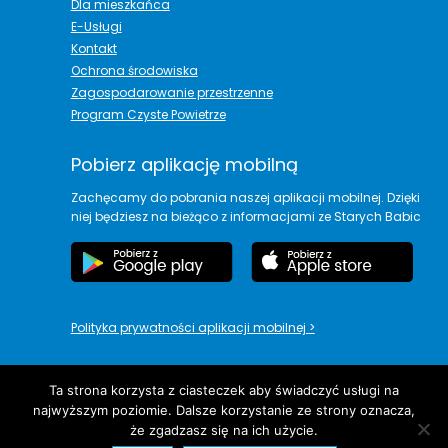
Dla mieszkańca
E-Usługi
Kontakt
Ochrona środowiska
Zagospodarowanie przestrzenne
Program Czyste Powietrze
Pobierz aplikację mobilną
Zachęcamy do pobrania naszej aplikacji mobilnej. Dzięki
niej będziesz na bieżąco z informacjami ze Starych Babic
Polityka prywatności aplikacji mobilnej
>
Ta strona korzysta z ciasteczek aby świadczyć usługi na
najwyższym poziomie. Dalsze korzystanie ze strony oznacza,
copyright© Urząd Gminy Stare Babice
że zgadzasz się na ich użycie.