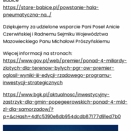
Babice
https://stare-babice.pl/powstanie-hala-
pneumatyczna-na…/
Dziękujemy za udzielone wsparcie Pani Poseł Anicie
Czerwińskiej i Radnemu Sejmiku Województwa
Mazowieckiego Panu Michałowi Prószyńskiemu
Więcej informacji na stronach:
https://www.gov.pl/web/premier/ponad-4-miliardy-
zlotych-dla-terenow-bylych-pgr-ow–premier-
oglosil-wyniki-iii-edycji-rzadowego-programu-
inwestycji-strategicznych
https://www.bgk.pl/aktualnosc/inwestycyjny-
zastrzyk-dla-gmin-popegeerowskich-ponad-4-mld-
zl-dla-samorzadow/?
p=&cHash=4dfc5390e8db954dcdb87177d91ed7b0