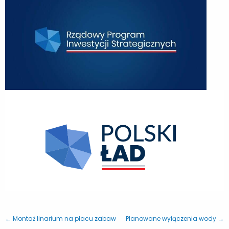
← Montaż linarium na placu zabaw
Planowane wyłączenia wody →