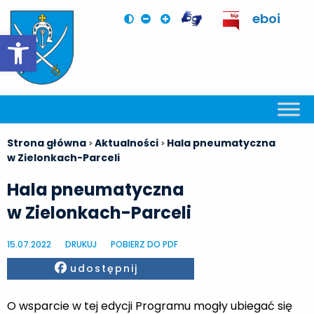
eboi
Otwórz pasek narzędzi
Strona główna
Aktualności
Hala pneumatyczna
>
>
w Zielonkach-Parceli
Hala pneumatyczna
w Zielonkach-Parceli
15.07.2022
DRUKUJ
POBIERZ DO PDF
Facebook
udostępnij
O wsparcie w tej edycji Programu mogły ubiegać się