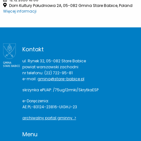
Dom Kultury Południowa 2A, 05-082 Gmina Stare Babice, Poland
Więcej informacji
Kontakt
ul. Rynek 32, 05-082 Stare Babice
powiat warszawski zachodni
nr telefonu: (22) 722-95-81
e-mail:
gmina@stare-babice.pl
skrzynka ePUAP: /75ug12rmki/SkrytkaESP
e-Doręczenia:
AE:PL-83124-23816-UIGHJ-23
archiwalny portal gminny >
Menu