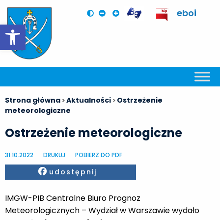
eboi
Otwórz pasek narzędzi
Strona główna
Aktualności
Ostrzeżenie
>
>
meteorologiczne
Ostrzeżenie meteorologiczne
31.10.2022
DRUKUJ
POBIERZ DO PDF
Facebook
udostępnij
IMGW-PIB Centralne Biuro Prognoz
Meteorologicznych – Wydział w Warszawie wydało