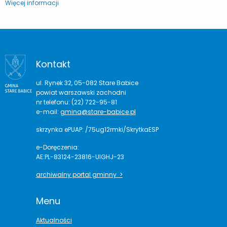
Więcej informacji
Kontakt
ul. Rynek 32, 05-082 Stare Babice
powiat warszawski zachodni
nr telefonu: (22) 722-95-81
e-mail:
gmina@stare-babice.pl
skrzynka ePUAP: /75ug12rmki/SkrytkaESP
e-Doręczenia:
AE:PL-83124-23816-UIGHJ-23
archiwalny portal gminny >
Menu
Aktualności