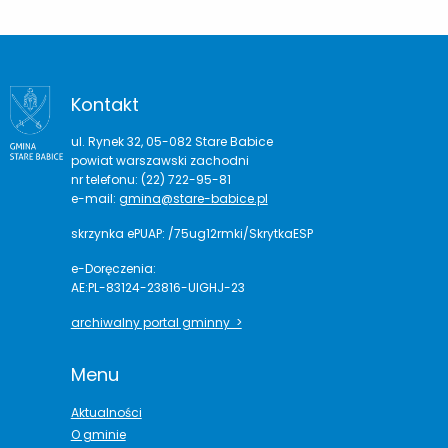
Kontakt
ul. Rynek 32, 05-082 Stare Babice
powiat warszawski zachodni
nr telefonu: (22) 722-95-81
e-mail:
gmina@stare-babice.pl
skrzynka ePUAP: /75ug12rmki/SkrytkaESP
e-Doręczenia:
AE:PL-83124-23816-UIGHJ-23
archiwalny portal gminny >
Menu
Aktualności
O gminie