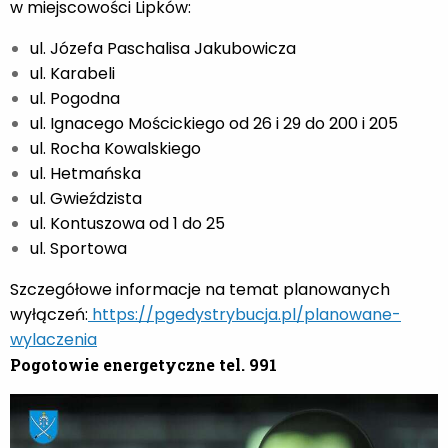
w miejscowości Lipków:
ul. Józefa Paschalisa Jakubowicza
ul. Karabeli
ul. Pogodna
ul. Ignacego Mościckiego od 26 i 29 do 200 i 205
ul. Rocha Kowalskiego
ul. Hetmańska
ul. Gwieździsta
ul. Kontuszowa od 1 do 25
ul. Sportowa
Szczegółowe informacje na temat planowanych
wyłączeń:
https://pgedystrybucja.pl/planowane-
wylaczenia
Pogotowie energetyczne tel.
991