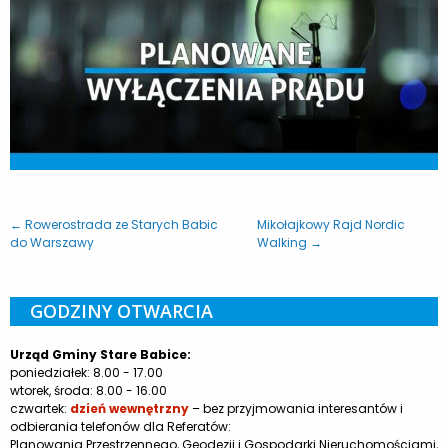
← Rowerostrada ze Starych Babic
Mikołajkowy Rajd Nordic
do Warszawy
Walking →
GODZINY OTWARCIA
Urząd Gminy Stare Babice:
poniedziałek: 8.00 - 17.00
wtorek, środa: 8.00 - 16.00
czwartek:
dzień wewnętrzny
– bez przyjmowania interesantów i
odbierania telefonów dla Referatów:
Planowania Przestrzennego, Geodezji i Gospodarki Nieruchomościami,