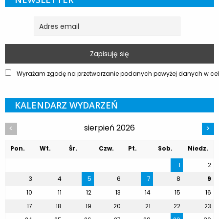
Wyrażam zgodę na przetwarzanie podanych powyżej danych w celu
KALENDARZ WYDARZEŃ
sierpień 2026
<
>
Pon.
Wt.
Śr.
Czw.
Pt.
Sob.
Niedz.
1
2
3
4
5
6
7
8
9
10
11
12
13
14
15
16
17
18
19
20
21
22
23