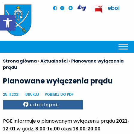
eboi
Otwórz pasek narzędzi
Strona główna
Aktualności
Planowane wyłączenia
>
>
prądu
Planowane wyłączenia prądu
25.11.2021
DRUKUJ
POBIERZ DO PDF
Facebook
udostępnij
PGE informuje o planowanym wyłączeniu prądu
2021-
12-01
w godz.
8:00-1o:00
oraz
18:00-20:00