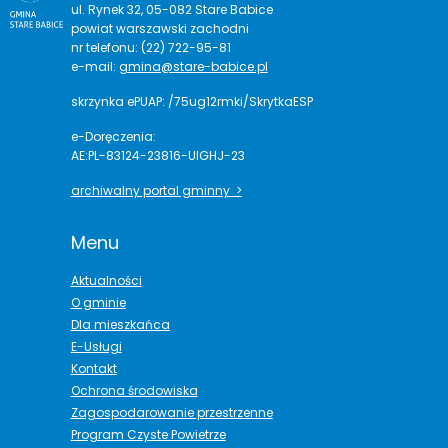
ul. Rynek 32, 05-082 Stare Babice
powiat warszawski zachodni
nr telefonu: (22) 722-95-81
e-mail:
gmina@stare-babice.pl
skrzynka ePUAP: /75ug12rmki/SkrytkaESP
e-Doręczenia:
AE:PL-83124-23816-UIGHJ-23
archiwalny portal gminny >
Menu
Aktualności
O gminie
Dla mieszkańca
E-Usługi
Kontakt
Ochrona środowiska
Zagospodarowanie przestrzenne
Program Czyste Powietrze