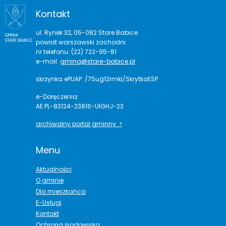
Kontakt
ul. Rynek 32, 05-082 Stare Babice
powiat warszawski zachodni
nr telefonu: (22) 722-95-81
e-mail:
gmina@stare-babice.pl
skrzynka ePUAP: /75ug12rmki/SkrytkaESP
e-Doręczenia:
AE:PL-83124-23816-UIGHJ-23
archiwalny portal gminny >
Menu
Aktualności
O gminie
Dla mieszkańca
E-Usługi
Kontakt
Ochrona środowiska