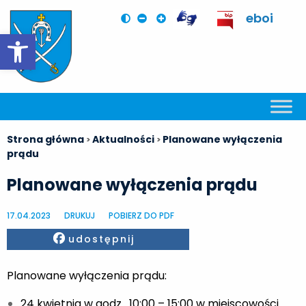
eboi
Otwórz pasek narzędzi
Strona główna
Aktualności
Planowane wyłączenia
>
>
prądu
Planowane wyłączenia prądu
17.04.2023
DRUKUJ
POBIERZ DO PDF
Facebook
udostępnij
Planowane wyłączenia prądu:
24 kwietnia w godz. 10:00 – 15:00 w miejscowości