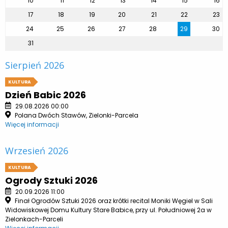
10
11
12
13
14
15
16
17
18
19
20
21
22
23
24
25
26
27
28
29
30
31
Sierpień 2026
KULTURA
Dzień Babic 2026
29.08.2026 00:00
Polana Dwóch Stawów, Zielonki-Parcela
Więcej informacji
Wrzesień 2026
KULTURA
Ogrody Sztuki 2026
20.09.2026 11:00
Finał Ogrodów Sztuki 2026 oraz krótki recital Moniki Węgiel w Sali
Widowiskowej Domu Kultury Stare Babice, przy ul. Południowej 2a w
Zielonkach-Parceli