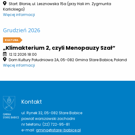
Start: Błonie, ul. Lesznowska 15a (przy Hali im. Zygmunta
Karlickiego)
Więcej informacji
Grudzień 2026
KULTURA
„Klimakterium 2, czyli Menopauzy Szał”
12.12.2026 18:00
Dom Kultury Południowa 2A, 05-082 Gmina Stare Babice, Poland
Więcej informacji
Kontakt
ul. Rynek 32, 05-082 Stare Babice
powiat warszawski zachodni
nr telefonu: (22) 722-95-81
e-mail:
gmina@stare-babice.pl