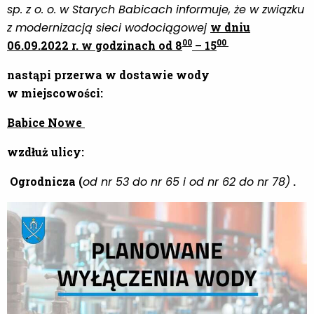
sp. z o. o. w Starych Babicach informuje, że w związku
z modernizacją sieci wodociągowej
w dniu
00
00
06.09.2022 r. w godzinach od 8
– 15
nastąpi przerwa w dostawie wody
w miejscowości:
Babice Nowe
wzdłuż ulicy:
Ogrodnicza (
od nr 53 do nr 65 i od nr 62 do nr 78)
.