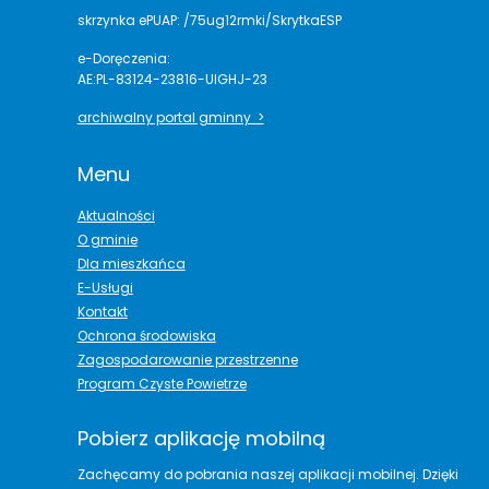
skrzynka ePUAP: /75ug12rmki/SkrytkaESP
e-Doręczenia:
AE:PL-83124-23816-UIGHJ-23
archiwalny portal gminny >
Menu
Aktualności
O gminie
Dla mieszkańca
E-Usługi
Kontakt
Ochrona środowiska
Zagospodarowanie przestrzenne
Program Czyste Powietrze
Pobierz aplikację mobilną
Zachęcamy do pobrania naszej aplikacji mobilnej. Dzięki