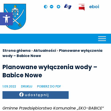
eboi
Otwórz pasek narzędzi
Strona główna
Aktualności
Planowane wyłączenia
>
>
wody – Babice Nowe
Planowane wyłączenia wody –
Babice Nowe
1.09.2022
DRUKUJ
POBIERZ DO PDF
Facebook
udostępnij
Gminne Przedsiębiorstwo Komunalne „EKO-BABICE”