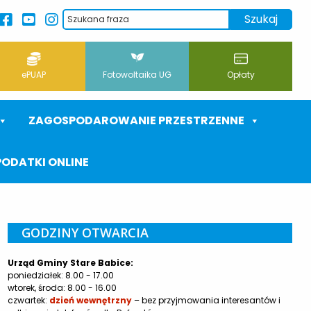
ePUAP
Fotowoltaika UG
Opłaty
ZAGOSPODAROWANIE PRZESTRZENNE
PODATKI ONLINE
GODZINY OTWARCIA
Urząd Gminy Stare Babice:
poniedziałek: 8.00 - 17.00
wtorek, środa: 8.00 - 16.00
czwartek:
dzień wewnętrzny
– bez przyjmowania interesantów i