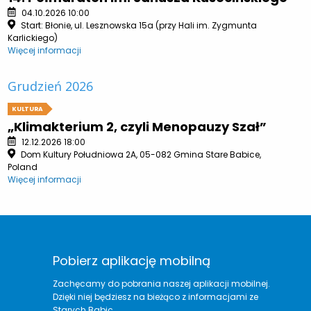
04.10.2026 10:00
Start: Błonie, ul. Lesznowska 15a (przy Hali im. Zygmunta
Karlickiego)
Więcej informacji
Grudzień 2026
KULTURA
„Klimakterium 2, czyli Menopauzy Szał”
12.12.2026 18:00
Dom Kultury Południowa 2A, 05-082 Gmina Stare Babice,
Poland
Więcej informacji
Pobierz aplikację mobilną
Zachęcamy do pobrania naszej aplikacji mobilnej.
Dzięki niej będziesz na bieżąco z informacjami ze
Starych Babic