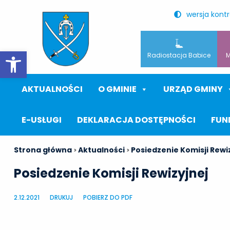
wersja kont
Otwórz pasek narzędzi
Radiostacja Babice
M
AKTUALNOŚCI
O GMINIE
URZĄD GMINY
E-USŁUGI
DEKLARACJA DOSTĘPNOŚCI
FUN
Strona główna
Aktualności
Posiedzenie Komisji Rewi
>
>
Posiedzenie Komisji Rewizyjnej
2.12.2021
DRUKUJ
POBIERZ DO PDF