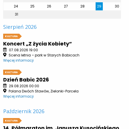
24
25
26
27
28
29
30
31
Sierpień 2026
KULTURA
Koncert „Z życia Kobiety”
07.08.2026 19:00
Scena letnia – park w Starych Babicach
Więcej informacji
KULTURA
Dzień Babic 2026
29.08.2026 00:00
Polana Dwóch Stawów, Zielonki-Parcela
Więcej informacji
Październik 2026
KULTURA
14. Półmaraton im. Janusza Kusocińskiego