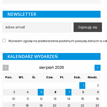
NEWSLETTER
Wyrażam zgodę na przetwarzanie podanych powyżej danych w celu
KALENDARZ WYDARZEŃ
sierpień 2026
<
>
Pon.
Wt.
Śr.
Czw.
Pt.
Sob.
Niedz.
1
2
3
4
5
6
7
8
9
10
11
12
13
14
15
16
17
18
19
20
21
22
23