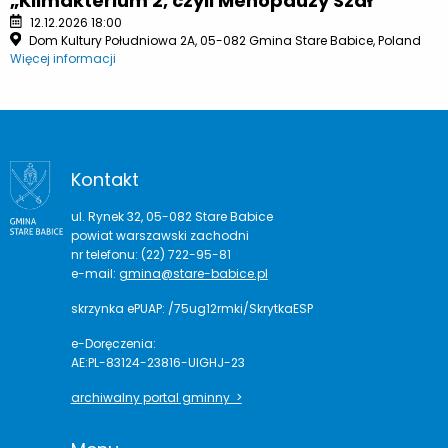
„Klimakterium 2, czyli Menopauzy Szał”
12.12.2026 18:00
Dom Kultury Południowa 2A, 05-082 Gmina Stare Babice, Poland
Więcej informacji
Kontakt
ul. Rynek 32, 05-082 Stare Babice
powiat warszawski zachodni
nr telefonu: (22) 722-95-81
e-mail:
gmina@stare-babice.pl
skrzynka ePUAP: /75ug12rmki/SkrytkaESP
e-Doręczenia:
AE:PL-83124-23816-UIGHJ-23
archiwalny portal gminny >