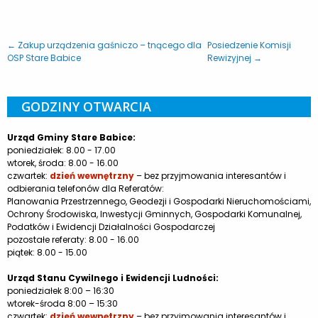
← Zakup urządzenia gaśniczo – tnącego dla
Posiedzenie Komisji
OSP Stare Babice
Rewizyjnej →
GODZINY OTWARCIA
Urząd Gminy Stare Babice:
poniedziałek: 8.00 - 17.00
wtorek, środa: 8.00 - 16.00
czwartek:
dzień wewnętrzny
– bez przyjmowania interesantów i
odbierania telefonów dla Referatów:
Planowania Przestrzennego, Geodezji i Gospodarki Nieruchomościami,
Ochrony Środowiska, Inwestycji Gminnych, Gospodarki Komunalnej,
Podatków i Ewidencji Działalności Gospodarczej
pozostałe referaty: 8.00 - 16.00
piątek: 8.00 - 15.00
Urząd Stanu Cywilnego i Ewidencji Ludności:
poniedziałek 8:00 – 16:30
wtorek-środa 8:00 – 15:30
czwartek:
dzień wewnętrzny
– bez przyjmowania interesantów i