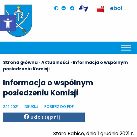
eboi
Otwórz pasek narzędzi
Strona główna
Aktualności
Informacja o wspólnym
>
>
posiedzeniu Komisji
Informacja o wspólnym
posiedzeniu Komisji
2.12.2021
DRUKUJ
POBIERZ DO PDF
Facebook
udostępnij
Stare Babice, dnia 1 grudnia 2021 r.