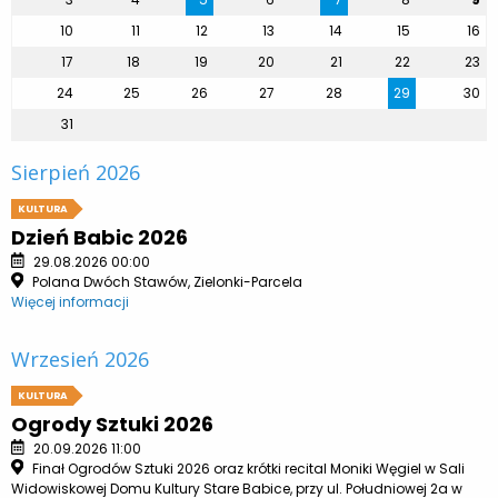
10
11
12
13
14
15
16
17
18
19
20
21
22
23
24
25
26
27
28
29
30
31
Sierpień 2026
KULTURA
Dzień Babic 2026
29.08.2026 00:00
Polana Dwóch Stawów, Zielonki-Parcela
Więcej informacji
Wrzesień 2026
KULTURA
Ogrody Sztuki 2026
20.09.2026 11:00
Finał Ogrodów Sztuki 2026 oraz krótki recital Moniki Węgiel w Sali
Widowiskowej Domu Kultury Stare Babice, przy ul. Południowej 2a w