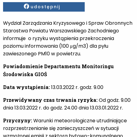
Facebook
udostępnij
Wydział Zarządzania Kryzysowego i Spraw Obronnych
Starostwa Powiatu Warszawskiego Zachodniego
informuje o ryzyku wystąpienia przekroczenia
poziomu informowania (100 μg/m3) dla pyłu
zawieszonego PM10 w powietrzu.
Powiadomienie Departamentu Monitoringu
Środowiska GIOŚ
Data wystąpienia:
13.03.2022 r. godz. 9.00
Przewidywany czas trwania ryzyka:
Od godz. 9.00
dnia 13.03.2022 r. do godz. 24.00 dnia 13.03.01.2022 r.
Przyczyny:
Warunki meteorologiczne utrudniające
rozprzestrzenianie się zanieczyszczeń w sytuacji
wzmożonej emisji z sektora bytowo-komunalnego.