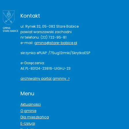
Kontakt
ul. Rynek 32, 05-082 Stare Babice
powiat warszawski zachodni
nr telefonu: (22) 722-95-81
e-mail:
gmina@stare-babice.pl
skrzynka ePUAP: /75ug12rmki/SkrytkaESP
e-Doręczenia:
AE:PL-83124-23816-UIGHJ-23
archiwalny portal gminny >
Menu
Aktualności
O gminie
Dla mieszkańca
E-Usługi