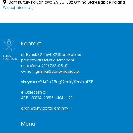
Dom Kultury Południowa 2A, 05-082 Gmina Stare Babice, Poland
Więcej informacji
Kontakt
ul. Rynek 32, 05-082 Stare Babice
powiat warszawski zachodni
nr telefonu: (22) 722-95-81
e-mail:
gmina@stare-babice.pl
skrzynka ePUAP: /75ug12rmki/SkrytkaESP
e-Doręczenia:
AE:PL-83124-23816-UIGHJ-23
archiwalny portal gminny >
Menu