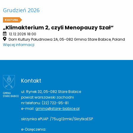
Grudzień 2026
KULTURA
„Klimakterium 2, czyli Menopauzy Szał”
12.12.2026 18:00
Dom Kultury Południowa 2A, 05-082 Gmina Stare Babice, Poland
Więcej informacji
Kontakt
ul. Rynek 32, 05-082 Stare Babice
powiat warszawski zachodni
nr telefonu: (22) 722-95-81
e-mail:
gmina@stare-babice.pl
skrzynka ePUAP: /75ug12rmki/SkrytkaESP
e-Doręczenia: