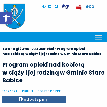
eboi
Otwórz pasek narzędzi
Strona główna
Aktualności
Program opieki
>
>
nad kobietą w ciąży i jej rodziną w Gminie Stare Babice
Program opieki nad kobietą
w ciąży i jej rodziną w Gminie Stare
Babice
12.02.2024
DRUKUJ
POBIERZ DO PDF
Facebook
udostępnij