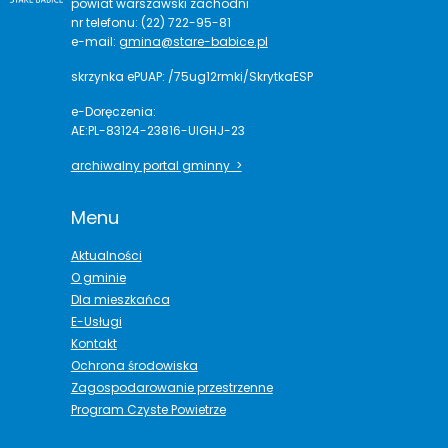
powiat warszawski zachodni
nr telefonu: (22) 722-95-81
e-mail:
gmina@stare-babice.pl
skrzynka ePUAP: /75ug12rmki/SkrytkaESP
e-Doręczenia:
AE:PL-83124-23816-UIGHJ-23
archiwalny portal gminny >
Menu
Aktualności
O gminie
Dla mieszkańca
E-Usługi
Kontakt
Ochrona środowiska
Zagospodarowanie przestrzenne
Program Czyste Powietrze