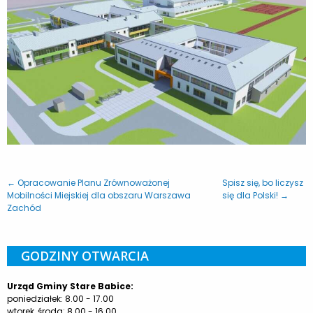
← Opracowanie Planu Zrównoważonej
Spisz się, bo liczysz
Mobilności Miejskiej dla obszaru Warszawa
się dla Polski! →
Zachód
GODZINY OTWARCIA
Urząd Gminy Stare Babice:
poniedziałek: 8.00 - 17.00
wtorek, środa: 8.00 - 16.00