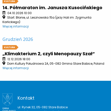
KULTURA
14. Półmaraton im. Janusza Kusocińskiego
04.10.2026 10:00
Start: Błonie, ul. Lesznowska 15a (przy Hali im. Zygmunta
Karlickiego)
Więcej informacji
Grudzień 2026
KULTURA
„Klimakterium 2, czyli Menopauzy Szał”
12.12.2026 18:00
Dom Kultury Południowa 2A, 05-082 Gmina Stare Babice, Poland
Więcej informacji
Kontakt
ul. Rynek 32, 05-082 Stare Babice