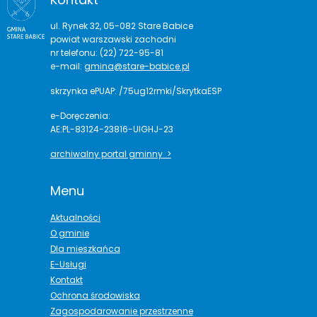
ul. Rynek 32, 05-082 Stare Babice
powiat warszawski zachodni
nr telefonu: (22) 722-95-81
e-mail:
gmina@stare-babice.pl
skrzynka ePUAP: /75ug12rmki/SkrytkaESP
e-Doręczenia:
AE:PL-83124-23816-UIGHJ-23
archiwalny portal gminny >
Menu
Aktualności
O gminie
Dla mieszkańca
E-Usługi
Kontakt
Ochrona środowiska
Zagospodarowanie przestrzenne