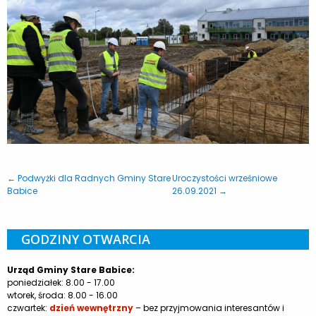
← Podwyżki dla Radnych Gminy Stare
Uroczystości wrześniowe
Babice
26.09.2021 →
GODZINY OTWARCIA
Urząd Gminy Stare Babice:
poniedziałek: 8.00 - 17.00
wtorek, środa: 8.00 - 16.00
czwartek:
dzień wewnętrzny
– bez przyjmowania interesantów i