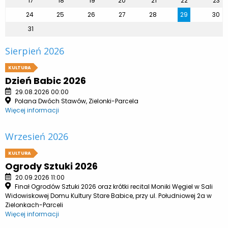
17
18
19
20
21
22
23
24
25
26
27
28
29
30
31
Sierpień 2026
KULTURA
Dzień Babic 2026
29.08.2026 00:00
Polana Dwóch Stawów, Zielonki-Parcela
Więcej informacji
Wrzesień 2026
KULTURA
Ogrody Sztuki 2026
20.09.2026 11:00
Finał Ogrodów Sztuki 2026 oraz krótki recital Moniki Węgiel w Sali
Widowiskowej Domu Kultury Stare Babice, przy ul. Południowej 2a w
Zielonkach-Parceli
Więcej informacji