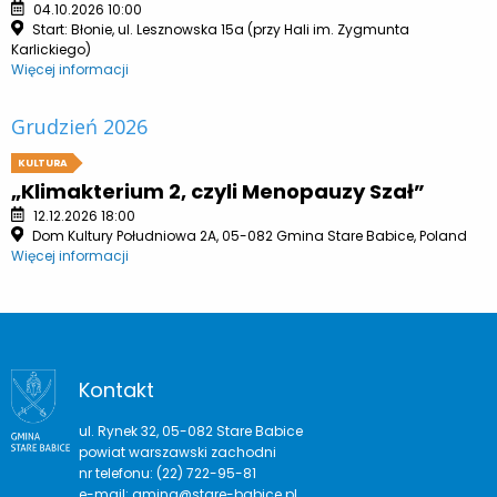
04.10.2026 10:00
Start: Błonie, ul. Lesznowska 15a (przy Hali im. Zygmunta
Karlickiego)
Więcej informacji
Grudzień 2026
KULTURA
„Klimakterium 2, czyli Menopauzy Szał”
12.12.2026 18:00
Dom Kultury Południowa 2A, 05-082 Gmina Stare Babice, Poland
Więcej informacji
Kontakt
ul. Rynek 32, 05-082 Stare Babice
powiat warszawski zachodni
nr telefonu: (22) 722-95-81
e-mail:
gmina@stare-babice.pl