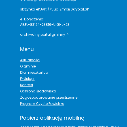
skrzynka ePUAP: /75ug12rmki/SkrytkaESP
e-Doręczenia:
AE:PL-83124-23816-UIGHJ-23
archiwalny portal gminny >
Menu
Aktualności
O gminie
Dla mieszkańca
E-Usługi
Kontakt
Ochrona środowiska
Zagospodarowanie przestrzenne
Program Czyste Powietrze
Pobierz aplikację mobilną