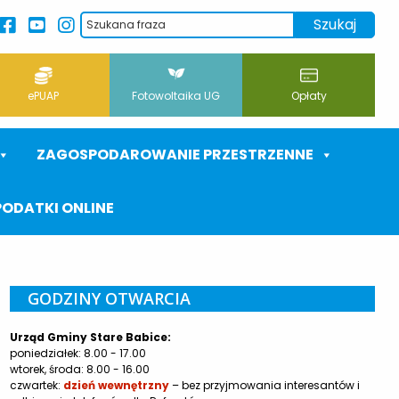
ePUAP
Fotowoltaika UG
Opłaty
ZAGOSPODAROWANIE PRZESTRZENNE
PODATKI ONLINE
GODZINY OTWARCIA
Urząd Gminy Stare Babice:
poniedziałek: 8.00 - 17.00
wtorek, środa: 8.00 - 16.00
czwartek:
dzień wewnętrzny
– bez przyjmowania interesantów i