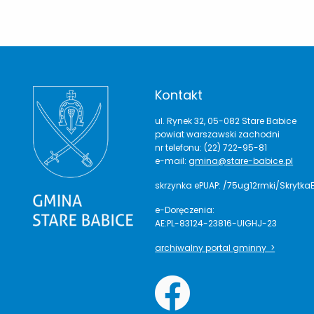
Kontakt
ul. Rynek 32, 05-082 Stare Babice
powiat warszawski zachodni
nr telefonu: (22) 722-95-81
e-mail:
gmina@stare-babice.pl
skrzynka ePUAP: /75ug12rmki/Skrytka
e-Doręczenia:
AE:PL-83124-23816-UIGHJ-23
archiwalny portal gminny >