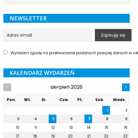
NEWSLETTER
Wyrażam zgodę na przetwarzanie podanych powyżej danych w celu
KALENDARZ WYDARZEŃ
sierpień 2026
<
>
Pon.
Wt.
Śr.
Czw.
Pt.
Sob.
Niedz.
1
2
3
4
5
6
7
8
9
10
11
12
13
14
15
16
17
18
19
20
21
22
23