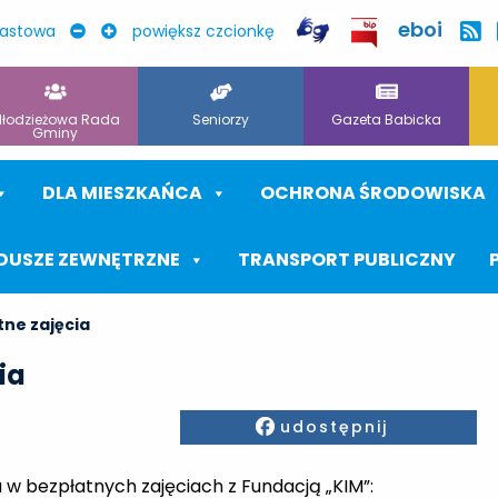
eboi
rastowa
powiększ czcionkę
łodzieżowa Rada
Seniorzy
Gazeta Babicka
Gminy
DLA MIESZKAŃCA
OCHRONA ŚRODOWISKA
DUSZE ZEWNĘTRZNE
TRANSPORT PUBLICZNY
tne zajęcia
ia
Facebook
udostępnij
 w bezpłatnych zajęciach z Fundacją „KIM”: