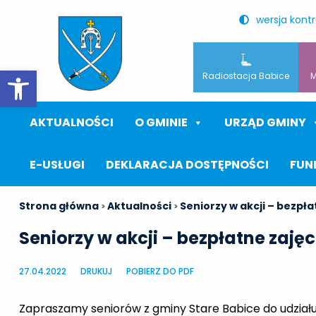
wersja kont
Otwórz pasek narzędzi
Radiostacja Babice
M
AKTUALNOŚCI
O GMINIE
URZĄD GMINY
E-USŁUGI
DEKLARACJA DOSTĘPNOŚCI
FUN
Strona główna
Aktualności
Seniorzy w akcji – bezpła
>
>
Seniorzy w akcji – bezpłatne zajęc
27.04.2022
DRUKUJ
POBIERZ DO PDF
Zapraszamy seniorów z gminy Stare Babice do udziału