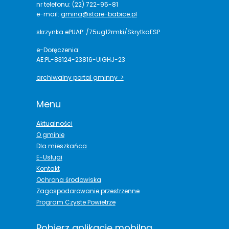
nr telefonu: (22) 722-95-81
e-mail:
gmina@stare-babice.pl
skrzynka ePUAP: /75ug12rmki/SkrytkaESP
e-Doręczenia:
AE:PL-83124-23816-UIGHJ-23
archiwalny portal gminny >
Menu
Aktualności
O gminie
Dla mieszkańca
E-Usługi
Kontakt
Ochrona środowiska
Zagospodarowanie przestrzenne
Program Czyste Powietrze
Pobierz aplikację mobilną