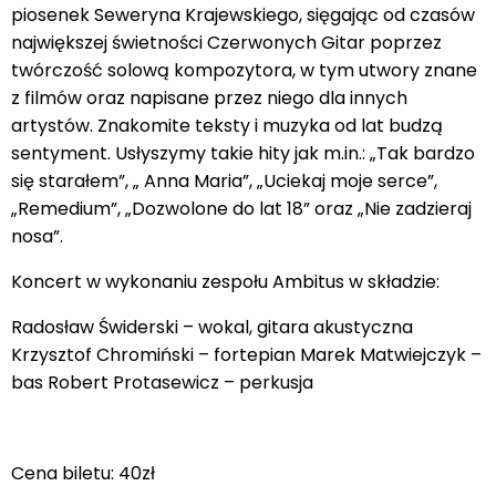
piosenek Seweryna Krajewskiego, sięgając od czasów
największej świetności Czerwonych Gitar poprzez
twórczość solową kompozytora, w tym utwory znane
z filmów oraz napisane przez niego dla innych
artystów. Znakomite teksty i muzyka od lat budzą
sentyment. Usłyszymy takie hity jak m.in.: „Tak bardzo
się starałem”, „ Anna Maria”, „Uciekaj moje serce”,
„Remedium”, „Dozwolone do lat 18” oraz „Nie zadzieraj
nosa”.
Koncert w wykonaniu zespołu Ambitus w składzie:
Radosław Świderski – wokal, gitara akustyczna
Krzysztof Chromiński – fortepian Marek Matwiejczyk –
bas Robert Protasewicz – perkusja
Cena biletu: 40zł