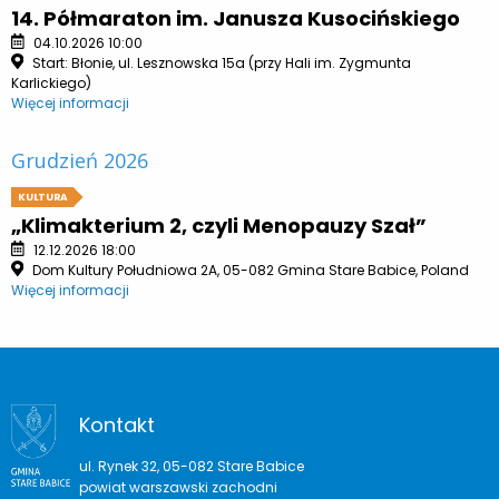
14. Półmaraton im. Janusza Kusocińskiego
04.10.2026 10:00
Start: Błonie, ul. Lesznowska 15a (przy Hali im. Zygmunta
Karlickiego)
Więcej informacji
Grudzień 2026
KULTURA
„Klimakterium 2, czyli Menopauzy Szał”
12.12.2026 18:00
Dom Kultury Południowa 2A, 05-082 Gmina Stare Babice, Poland
Więcej informacji
Kontakt
ul. Rynek 32, 05-082 Stare Babice
powiat warszawski zachodni