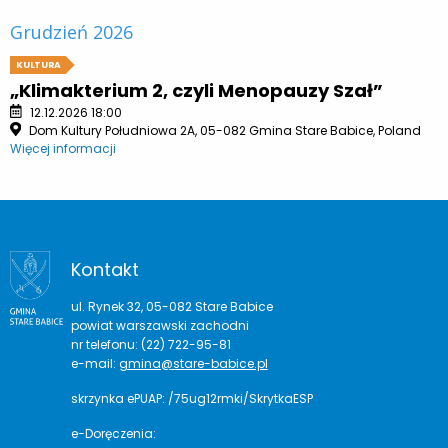
Grudzień 2026
KULTURA
„Klimakterium 2, czyli Menopauzy Szał”
12.12.2026 18:00
Dom Kultury Południowa 2A, 05-082 Gmina Stare Babice, Poland
Więcej informacji
Kontakt
ul. Rynek 32, 05-082 Stare Babice
powiat warszawski zachodni
nr telefonu: (22) 722-95-81
e-mail:
gmina@stare-babice.pl
skrzynka ePUAP: /75ug12rmki/SkrytkaESP
e-Doręczenia: