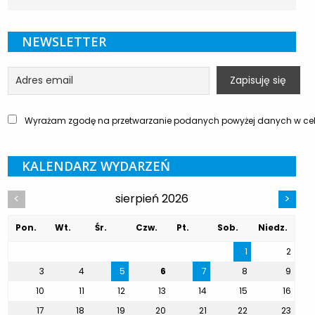
NEWSLETTER
Wyrażam zgodę na przetwarzanie podanych powyżej danych w celu
KALENDARZ WYDARZEŃ
sierpień 2026
<
>
Pon.
Wt.
Śr.
Czw.
Pt.
Sob.
Niedz.
1
2
3
4
5
6
7
8
9
10
11
12
13
14
15
16
17
18
19
20
21
22
23