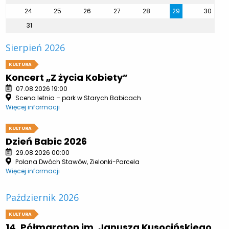
24
25
26
27
28
29
30
31
Sierpień 2026
KULTURA
Koncert „Z życia Kobiety”
07.08.2026 19:00
Scena letnia – park w Starych Babicach
Więcej informacji
KULTURA
Dzień Babic 2026
29.08.2026 00:00
Polana Dwóch Stawów, Zielonki-Parcela
Więcej informacji
Październik 2026
KULTURA
14. Półmaraton im. Janusza Kusocińskiego