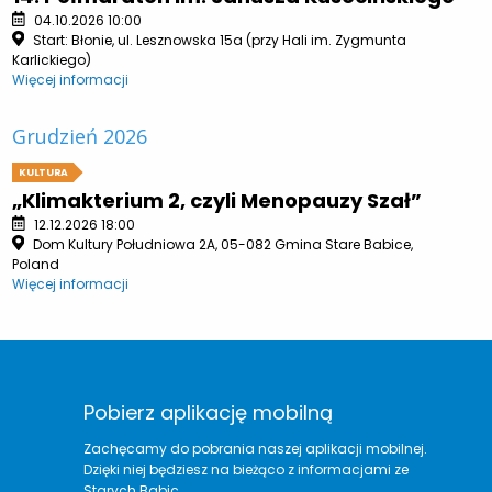
04.10.2026 10:00
Start: Błonie, ul. Lesznowska 15a (przy Hali im. Zygmunta
Karlickiego)
Więcej informacji
Grudzień 2026
KULTURA
„Klimakterium 2, czyli Menopauzy Szał”
12.12.2026 18:00
Dom Kultury Południowa 2A, 05-082 Gmina Stare Babice,
Poland
Więcej informacji
Pobierz aplikację mobilną
Zachęcamy do pobrania naszej aplikacji mobilnej.
Dzięki niej będziesz na bieżąco z informacjami ze
Starych Babic