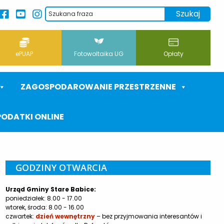
ePUAP
Fotowoltaika UG
Opłaty
ZAGOSPODAROWANIE PRZESTRZENNE
PODATKI ONLINE
GODZINY OTWARCIA
Urząd Gminy Stare Babice:
poniedziałek: 8.00 - 17.00
wtorek, środa: 8.00 - 16.00
czwartek:
dzień wewnętrzny
– bez przyjmowania interesantów i