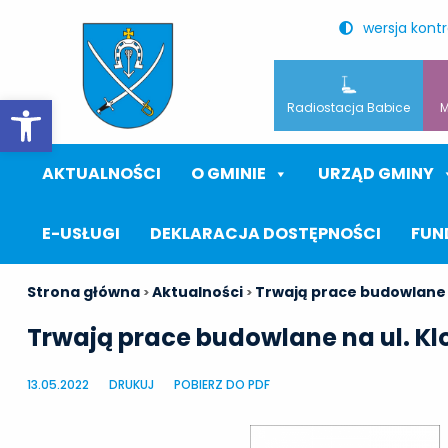
wersja kont
Otwórz pasek narzędzi
Radiostacja Babice
M
AKTUALNOŚCI
O GMINIE
URZĄD GMINY
E-USŁUGI
DEKLARACJA DOSTĘPNOŚCI
FUN
Strona główna
Aktualności
Trwają prace budowlane 
>
>
Trwają prace budowlane na ul. K
13.05.2022
DRUKUJ
POBIERZ DO PDF