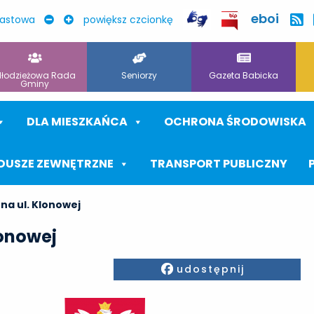
eboi
rastowa
powiększ czcionkę
łodzieżowa Rada
Seniorzy
Gazeta Babicka
Gminy
DLA MIESZKAŃCA
OCHRONA ŚRODOWISKA
DUSZE ZEWNĘTRZNE
TRANSPORT PUBLICZNY
na ul. Klonowej
lonowej
Facebook
udostępnij