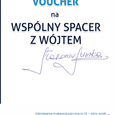
Ostrzeżenie meteorologiczne nr 12 – silny wiatr →