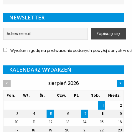
NEWSLETTER
Wyrażam zgodę na przetwarzanie podanych powyżej danych w celu
KALENDARZ WYDARZEŃ
sierpień 2026
<
>
Pon.
Wt.
Śr.
Czw.
Pt.
Sob.
Niedz.
1
2
3
4
5
6
7
8
9
10
11
12
13
14
15
16
17
18
19
20
21
22
23