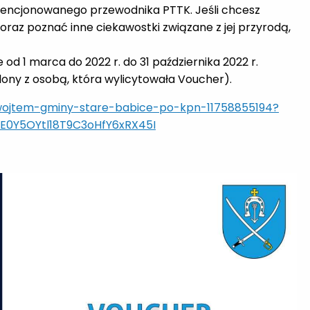
encjonowanego przewodnika PTTK. Jeśli chcesz
oraz poznać inne ciekawostki związane z jej przyrodą,
od 1 marca do 2022 r. do 31 października 2022 r.
lony z osobą, która wylicytowała Voucher).
-wojtem-gminy-stare-babice-po-kpn-11758855194?
0Y5OYtl18T9C3oHfY6xRX45I