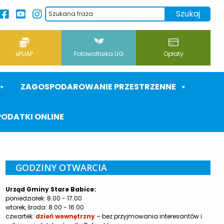
ePUAP
Fotowoltaika UG
Opłaty
ZAGOSPODAROWANIE PRZESTRZENNE
PODATKI ONLINE
GODZINY OTWARCIA
Urząd Gminy Stare Babice:
poniedziałek: 8.00 - 17.00
wtorek, środa: 8.00 - 16.00
czwartek:
dzień wewnętrzny
– bez przyjmowania interesantów i