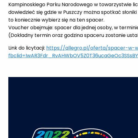
Kampinoskiego Parku Narodowego w towarzystwie lic
dowiedzieć się gdzie w Puszczy można spotkać słoniki 
to koniecznie wybierz się na ten spacer.
Voucher obejmuje: spacer dla jednej osoby, w terminie 
(Dokładny termin oraz godzina spaceru zostanie usta
Link do licytacji:
https://allegro.pl/oferta/spacer-w
fbclid=IwAR3Fdr_RvAHWbOV5Z0T36ucaGeOc3SSsBYE