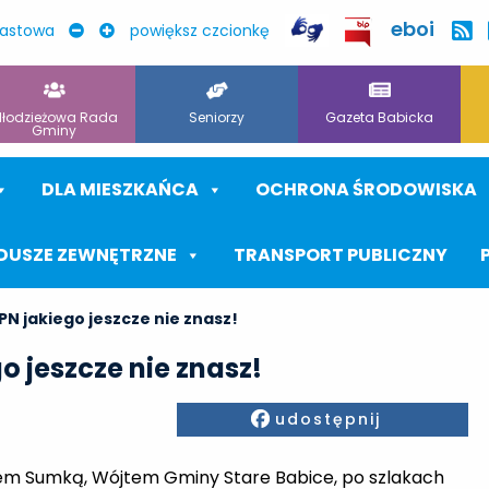
eboi
rastowa
powiększ czcionkę
łodzieżowa Rada
Seniorzy
Gazeta Babicka
Gminy
DLA MIESZKAŃCA
OCHRONA ŚRODOWISKA
DUSZE ZEWNĘTRZNE
TRANSPORT PUBLICZNY
N jakiego jeszcze nie znasz!
 jeszcze nie znasz!
Facebook
udostępnij
rem Sumką, Wójtem Gminy Stare Babice, po szlakach