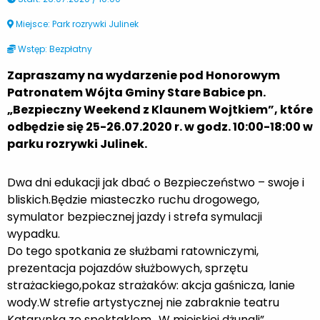
Miejsce: Park rozrywki Julinek
Wstęp: Bezpłatny
Zapraszamy na wydarzenie pod Honorowym
Patronatem Wójta Gminy Stare Babice pn.
„Bezpieczny Weekend z Klaunem Wojtkiem”, które
odbędzie się 25-26.07.2020 r. w godz. 10:00-18:00 w
parku rozrywki Julinek.
Dwa dni edukacji jak dbać o Bezpieczeństwo – swoje i
bliskich.
Będzie miasteczko ruchu drogowego,
symulator bezpiecznej jazdy i strefa symulacji
wypadku.
Do tego spotkania ze służbami ratowniczymi,
prezentacja pojazdów służbowych, sprzętu
strażackiego,pokaz strażaków: akcja gaśnicza, lanie
wody.
W strefie artystycznej nie zabraknie teatru
Katarynka ze spektaklem „W miejskiej dżungli”,