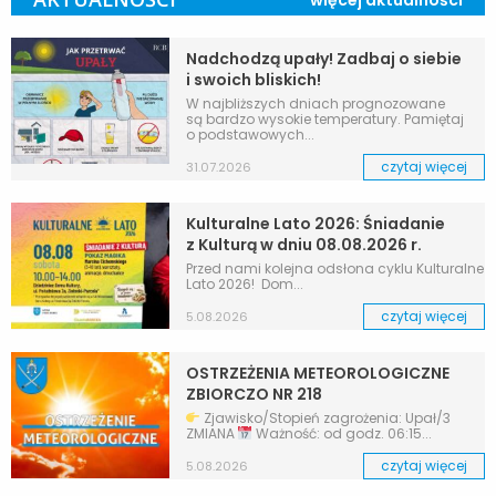
Nadchodzą upały! Zadbaj o siebie
i swoich bliskich!
W najbliższych dniach prognozowane
są bardzo wysokie temperatury. Pamiętaj
o podstawowych...
czytaj więcej
31.07.2026
Kulturalne Lato 2026: Śniadanie
z Kulturą w dniu 08.08.2026 r.
Przed nami kolejna odsłona cyklu Kulturalne
Lato 2026! Dom...
czytaj więcej
5.08.2026
OSTRZEŻENIA METEOROLOGICZNE
ZBIORCZO NR 218
Zjawisko/Stopień zagrożenia: Upał/3
ZMIANA
Ważność: od godz. 06:15...
czytaj więcej
5.08.2026