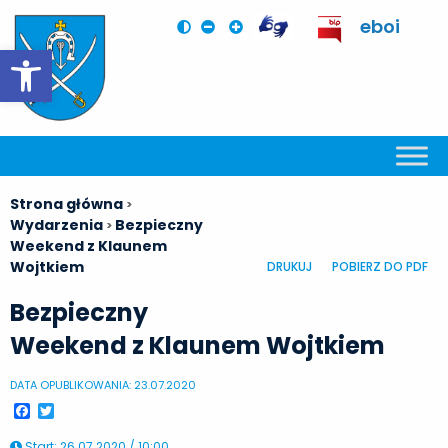
eboi
Otwórz pasek narzędzi
Strona główna
>
Wydarzenia
Bezpieczny
>
Weekend z Klaunem
Wojtkiem
DRUKUJ
POBIERZ DO PDF
Bezpieczny
Weekend z Klaunem Wojtkiem
DATA OPUBLIKOWANIA: 23.07.2020
Facebook
Twitter
Start
:
26.07.2020 / 10:00