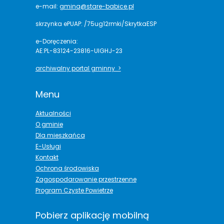
e-mail:
gmina@stare-babice.pl
skrzynka ePUAP: /75ug12rmki/SkrytkaESP
e-Doręczenia:
AE:PL-83124-23816-UIGHJ-23
archiwalny portal gminny >
Menu
Aktualności
O gminie
Dla mieszkańca
E-Usługi
Kontakt
Ochrona środowiska
Zagospodarowanie przestrzenne
Program Czyste Powietrze
Pobierz aplikację mobilną