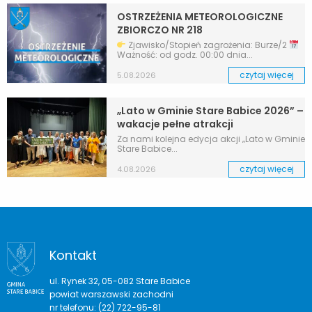
OSTRZEŻENIA METEOROLOGICZNE
ZBIORCZO NR 218
Zjawisko/Stopień zagrożenia: Burze/2
Ważność: od godz. 00:00 dnia...
czytaj więcej
5.08.2026
„Lato w Gminie Stare Babice 2026” –
wakacje pełne atrakcji
Za nami kolejna edycja akcji „Lato w Gminie
Stare Babice...
czytaj więcej
4.08.2026
Kontakt
ul. Rynek 32, 05-082 Stare Babice
powiat warszawski zachodni
nr telefonu: (22) 722-95-81