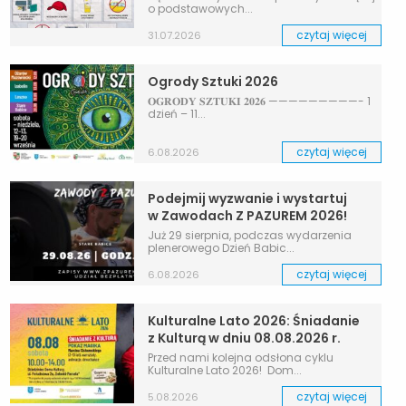
o podstawowych...
czytaj więcej
31.07.2026
Ogrody Sztuki 2026
𝐎𝐆𝐑𝐎𝐃𝐘 𝐒𝐙𝐓𝐔𝐊𝐈 𝟐𝟎𝟐𝟔 —————————- 1
dzień – 11...
czytaj więcej
6.08.2026
Podejmij wyzwanie i wystartuj
w Zawodach Z PAZUREM 2026!
Już 29 sierpnia, podczas wydarzenia
plenerowego Dzień Babic...
czytaj więcej
6.08.2026
Kulturalne Lato 2026: Śniadanie
z Kulturą w dniu 08.08.2026 r.
Przed nami kolejna odsłona cyklu
Kulturalne Lato 2026! Dom...
czytaj więcej
5.08.2026