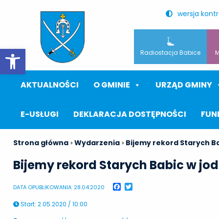
wersja kont
Otwórz pasek narzędzi
Radiostacja Babice
M
AKTUALNOŚCI
O GMINIE
URZĄD GMINY
E-USŁUGI
DEKLARACJA DOSTĘPNOŚCI
FUN
Strona główna
Wydarzenia
Bijemy rekord Starych Ba
>
>
Bijemy rekord Starych Babic w jod
Facebook
Twitter
DATA OPUBLIKOWANIA: 28.04.2020
Start
:
2.05.2020 / 10:00