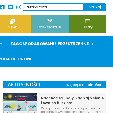
ePUAP
Fotowoltaika UG
Opłaty
ZAGOSPODAROWANIE PRZESTRZENNE
PODATKI ONLINE
AKTUALNOŚCI
więcej aktualności
Nadchodzą upały! Zadbaj o siebie
i swoich bliskich!
W najbliższych dniach prognozowane
są bardzo wysokie temperatury. Pamiętaj