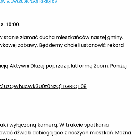
UzQWhucWk3U0t0NzQ1TGRIQT09
. 10:00.
 w stanie złamać ducha mieszkańców naszej gminy.
kowej zabawy. Będziemy chcieli ustanowić rekord
cją Aktywni Dłużej poprzez platformę Zoom. Poniżej
Rnc1UzQWhucWk3U0t0NzQ1TGRIQT09
ak i wyłączoną kamerą. W trakcie spotkania
zować dźwięki dobiegające z naszych mieszkań. Można