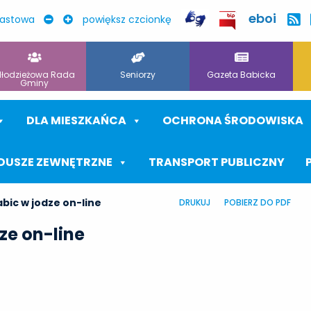
eboi
rastowa
powiększ czcionkę
łodzieżowa Rada
Seniorzy
Gazeta Babicka
Gminy
DLA MIESZKAŃCA
OCHRONA ŚRODOWISKA
DUSZE ZEWNĘTRZNE
TRANSPORT PUBLICZNY
bic w jodze on-line
DRUKUJ
POBIERZ DO PDF
ze on-line