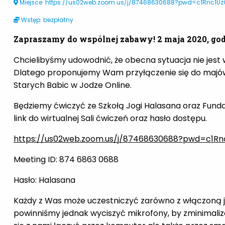
Miejsce: https://us02web.zoom.us/j/87468630688?pwd=c1Rnc1
Wstęp: bezpłatny
Zapraszamy do wspólnej zabawy! 2 maja 2020, godz
Chcielibyśmy udowodnić, że obecna sytuacja nie jest
Dlatego proponujemy Wam przyłączenie się do majów
Starych Babic w Jodze Online.
Będziemy ćwiczyć ze Szkołą Jogi Halasana oraz Funda
link do wirtualnej Sali ćwiczeń oraz hasło dostępu.
https://us02web.zoom.us/j/87468630688?pwd=c1
Meeting ID: 874 6863 0688
Hasło: Halasana
Każdy z Was może uczestniczyć zarówno z włączoną j
powinniśmy jednak wyciszyć mikrofony, by zminimali