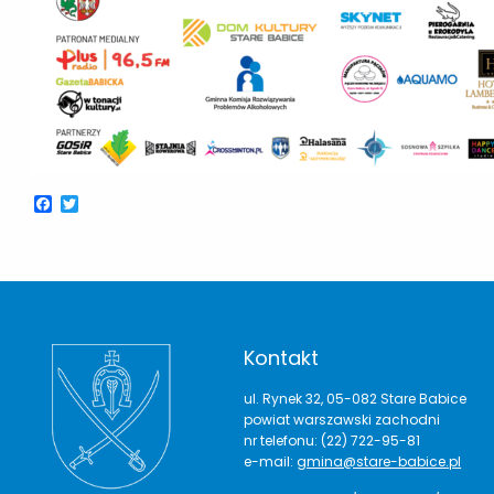
Facebook
Twitter
Kontakt
ul. Rynek 32, 05-082 Stare Babice
powiat warszawski zachodni
nr telefonu: (22) 722-95-81
e-mail:
gmina@stare-babice.pl