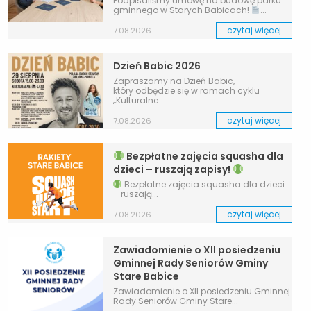
Podpisaliśmy umowę na budowę parku
gminnego w Starych Babicach!
...
czytaj więcej
7.08.2026
Dzień Babic 2026
Zapraszamy na Dzień Babic,
który odbędzie się w ramach cyklu
„Kulturalne...
czytaj więcej
7.08.2026
Bezpłatne zajęcia squasha dla
dzieci – ruszają zapisy!
Bezpłatne zajęcia squasha dla dzieci
– ruszają...
czytaj więcej
7.08.2026
Zawiadomienie o XII posiedzeniu
Gminnej Rady Seniorów Gminy
Stare Babice
Zawiadomienie o XII posiedzeniu Gminnej
Rady Seniorów Gminy Stare...