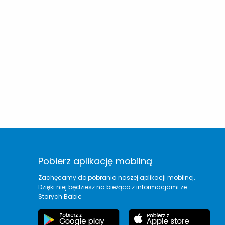
Pobierz aplikację mobilną
Zachęcamy do pobrania naszej aplikacji mobilnej.
Dzięki niej będziesz na bieżąco z informacjami ze
Starych Babic