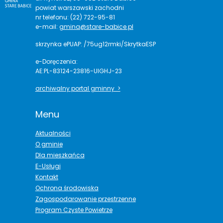
powiat warszawski zachodni
nr telefonu: (22) 722-95-81
e-mail:
gmina@stare-babice.pl
skrzynka ePUAP: /75ug12rmki/SkrytkaESP
e-Doręczenia:
AE:PL-83124-23816-UIGHJ-23
archiwalny portal gminny >
Menu
Aktualności
O gminie
Dla mieszkańca
E-Usługi
Kontakt
Ochrona środowiska
Zagospodarowanie przestrzenne
Program Czyste Powietrze