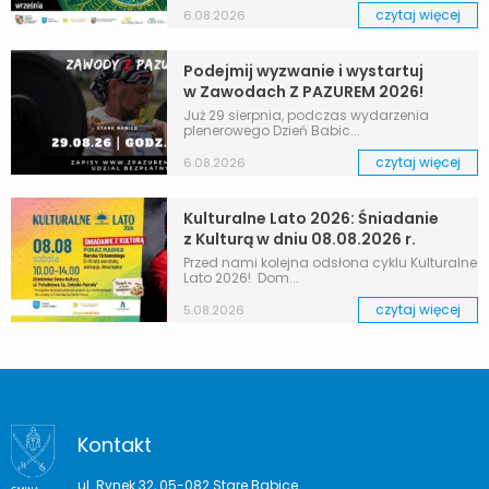
czytaj więcej
6.08.2026
Podejmij wyzwanie i wystartuj
w Zawodach Z PAZUREM 2026!
Już 29 sierpnia, podczas wydarzenia
plenerowego Dzień Babic...
czytaj więcej
6.08.2026
Kulturalne Lato 2026: Śniadanie
z Kulturą w dniu 08.08.2026 r.
Przed nami kolejna odsłona cyklu Kulturalne
Lato 2026! Dom...
czytaj więcej
5.08.2026
Kontakt
ul. Rynek 32, 05-082 Stare Babice