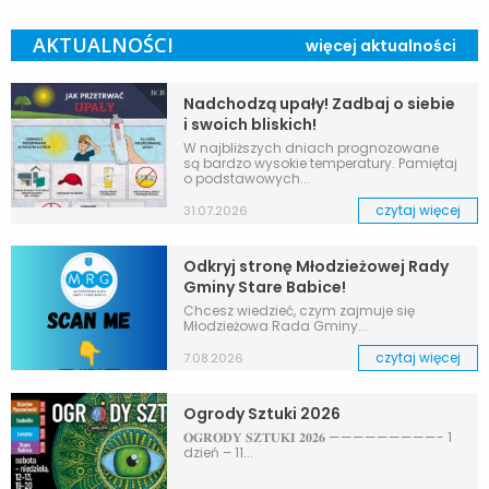
AKTUALNOŚCI
więcej aktualności
Nadchodzą upały! Zadbaj o siebie
i swoich bliskich!
W najbliższych dniach prognozowane
są bardzo wysokie temperatury. Pamiętaj
o podstawowych...
czytaj więcej
31.07.2026
Odkryj stronę Młodzieżowej Rady
Gminy Stare Babice!
Chcesz wiedzieć, czym zajmuje się
Młodzieżowa Rada Gminy...
czytaj więcej
7.08.2026
Ogrody Sztuki 2026
𝐎𝐆𝐑𝐎𝐃𝐘 𝐒𝐙𝐓𝐔𝐊𝐈 𝟐𝟎𝟐𝟔 —————————- 1
dzień – 11...