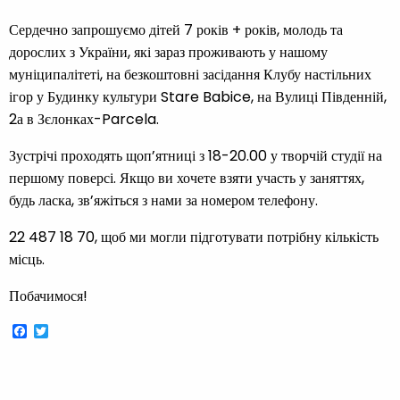
Сердечно запрошуємо дітей 7 років + років, молодь та
дорослих з України, які зараз проживають у нашому
муніципалітеті, на безкоштовні засідання Клубу настільних
ігор у Будинку культури Stare Babice, на Вулиці Південній,
2а в Зєлонках-Parcela.
Зустрічі проходять щоп’ятниці з 18-20.00 у творчій студії на
першому поверсі. Якщо ви хочете взяти участь у заняттях,
будь ласка, зв’яжіться з нами за номером телефону.
22 487 18 70, щоб ми могли підготувати потрібну кількість
місць.
Побачимося!
Facebook
Twitter