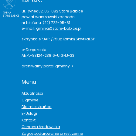
ul. Rynek 32, 05-082 Stare Babice
powiat warszawski zachodni
nr telefonu: (22) 722-95-81
e-mail:
gmina@stare-babice.pl
skrzynka ePUAP: /75ug12rmki/SkrytkaESP
e-Doręczenia:
AE:PL-83124-23816-UIGHJ-23
archiwalny portal gminny >
Menu
Aktualności
O gminie
Dla mieszkańca
E-Usługi
Kontakt
Ochrona środowiska
Zagospodarowanie przestrzenne