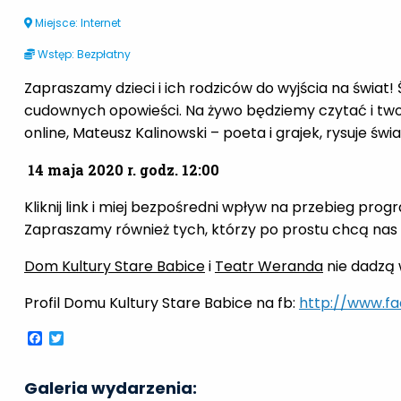
Miejsce: Internet
Wstęp: Bezpłatny
Zapraszamy dzieci i ich rodziców do wyjścia na świat!
cudownych opowieści. Na żywo będziemy czytać i two
online, Mateusz Kalinowski – poeta i grajek, rysuje świa
14 maja 2020 r. godz. 12:00
Kliknij link i miej bezpośredni wpływ na przebieg prog
Zapraszamy również tych, którzy po prostu chcą nas 
Dom Kultury Stare Babice
i
Teatr Weranda
nie dadzą 
Profil Domu Kultury Stare Babice na fb:
http://www.f
Facebook
Twitter
Galeria wydarzenia: