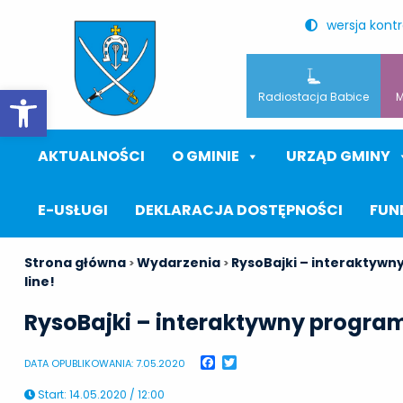
wersja kont
Otwórz pasek narzędzi
Radiostacja Babice
M
AKTUALNOŚCI
O GMINIE
URZĄD GMINY
E-USŁUGI
DEKLARACJA DOSTĘPNOŚCI
FUN
Strona główna
Wydarzenia
RysoBajki – interaktywn
>
>
line!
RysoBajki – interaktywny program
Facebook
Twitter
DATA OPUBLIKOWANIA: 7.05.2020
Start
:
14.05.2020 / 12:00