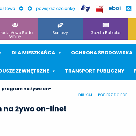
eboi
rastowa
powiększ czcionkę
łodzieżowa Rada
Seniorzy
Gazeta Babicka
Gminy
DLA MIESZKAŃCA
OCHRONA ŚRODOWISKA
DUSZE ZEWNĘTRZNE
TRANSPORT PUBLICZNY
y program na żywo on-
DRUKUJ
POBIERZ DO PDF
 na żywo on-line!