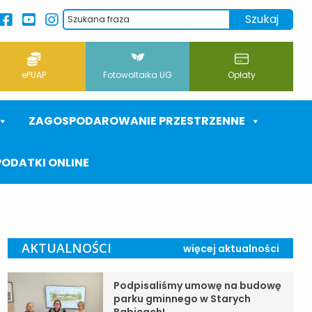
ePUAP
Fotowoltaika UG
Opłaty
ZAGOSPODAROWANIE PRZESTRZENNE
PODATKI ONLINE
AKTUALNOŚCI
więcej aktualności
Podpisaliśmy umowę na budowę
parku gminnego w Starych