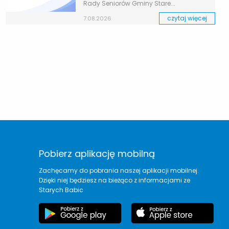
Rady Seniorów Gminy Stare...
czytaj więcej
7.08.2026
Pobierz aplikację mobilną
Zachęcamy do pobrania naszej aplikacji mobilnej.
Dzięki niej będziesz na bieżąco z informacjami ze
Starych Babic