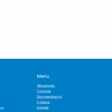
Menu
Aktualności
O gminie
Dla mieszkańca
E-Usługi
Kontakt
ESP