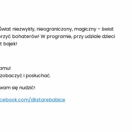
 Świat niezwykły, nieograniczony, magiczny – świat
rzyć bohaterów! W programie, przy udziale dzieci
t bajek!
ramu!
zobaczyć i posłuchać.
wam się nudzić!
acebook.com/dkstarebabice