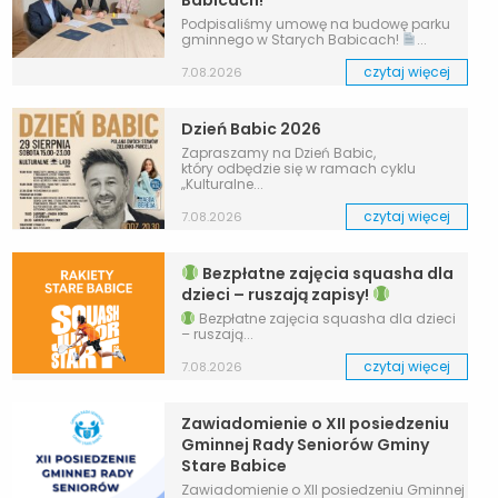
Babicach!
Podpisaliśmy umowę na budowę parku
gminnego w Starych Babicach!
...
czytaj więcej
7.08.2026
Dzień Babic 2026
Zapraszamy na Dzień Babic,
który odbędzie się w ramach cyklu
„Kulturalne...
czytaj więcej
7.08.2026
Bezpłatne zajęcia squasha dla
dzieci – ruszają zapisy!
Bezpłatne zajęcia squasha dla dzieci
– ruszają...
czytaj więcej
7.08.2026
Zawiadomienie o XII posiedzeniu
Gminnej Rady Seniorów Gminy
Stare Babice
Zawiadomienie o XII posiedzeniu Gminnej