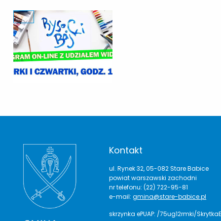
Kontakt
ul. Rynek 32, 05-082 Stare Babice
powiat warszawski zachodni
nr telefonu: (22) 722-95-81
e-mail:
gmina@stare-babice.pl
skrzynka ePUAP: /75ug12rmki/Skrytka