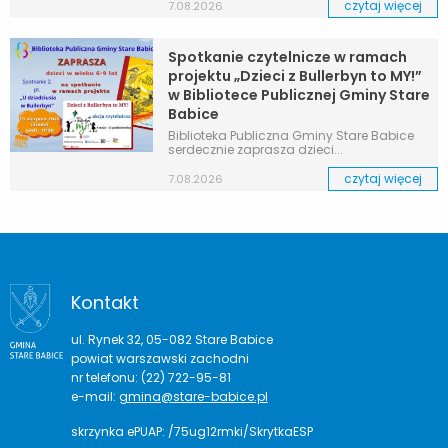
czytaj więcej
7.08.2026
Spotkanie czytelnicze w ramach
projektu „Dzieci z Bullerbyn to MY!”
w Bibliotece Publicznej Gminy Stare
Babice
Biblioteka Publiczna Gminy Stare Babice
serdecznie zaprasza dzieci...
czytaj więcej
7.08.2026
Kontakt
ul. Rynek 32, 05-082 Stare Babice
powiat warszawski zachodni
nr telefonu: (22) 722-95-81
e-mail:
gmina@stare-babice.pl
skrzynka ePUAP: /75ug12rmki/SkrytkaESP