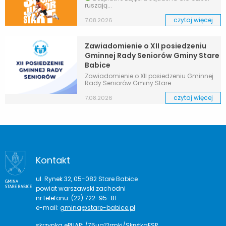
ruszają...
czytaj więcej
7.08.2026
Zawiadomienie o XII posiedzeniu
Gminnej Rady Seniorów Gminy Stare
Babice
Zawiadomienie o XII posiedzeniu Gminnej
Rady Seniorów Gminy Stare...
czytaj więcej
7.08.2026
Kontakt
ul. Rynek 32, 05-082 Stare Babice
powiat warszawski zachodni
nr telefonu: (22) 722-95-81
e-mail:
gmina@stare-babice.pl
skrzynka ePUAP: /75ug12rmki/SkrytkaESP