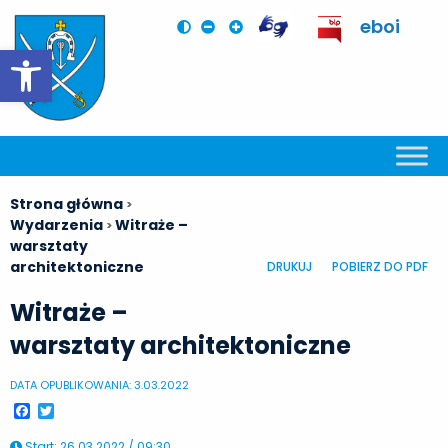
eboi
Otwórz pasek narzędzi
Strona główna
>
Wydarzenia
Witraże –
>
warsztaty
architektoniczne
DRUKUJ
POBIERZ DO PDF
Witraże –
warsztaty architektoniczne
DATA OPUBLIKOWANIA: 3.03.2022
Facebook
Twitter
Start
:
26.03.2022 / 09:30