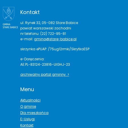
Kontakt
ul. Rynek 32, 05-082 Stare Babice
powiat warszawski zachodni
nr telefonu: (22) 722-95-81
e-mail:
gmina@stare-babice.pl
skrzynka ePUAP: /75ug12rmki/SkrytkaESP
e-Doręczenia:
AE:PL-83124-23816-UIGHJ-23
archiwalny portal gminny >
Menu
Aktualności
O gminie
Dla mieszkańca
E-Usługi
Kontakt