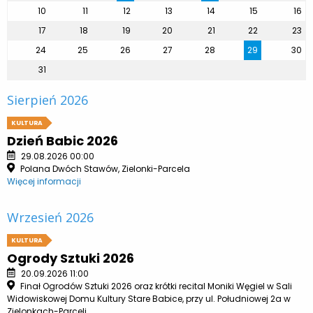
10
11
12
13
14
15
16
17
18
19
20
21
22
23
24
25
26
27
28
29
30
31
Sierpień 2026
KULTURA
Dzień Babic 2026
29.08.2026 00:00
Polana Dwóch Stawów, Zielonki-Parcela
Więcej informacji
Wrzesień 2026
KULTURA
Ogrody Sztuki 2026
20.09.2026 11:00
Finał Ogrodów Sztuki 2026 oraz krótki recital Moniki Węgiel w Sali
Widowiskowej Domu Kultury Stare Babice, przy ul. Południowej 2a w
Zielonkach-Parceli