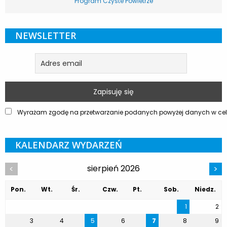
Program Czyste Powietrze
NEWSLETTER
Wyrażam zgodę na przetwarzanie podanych powyżej danych w celu
KALENDARZ WYDARZEŃ
sierpień 2026
<
>
Pon.
Wt.
Śr.
Czw.
Pt.
Sob.
Niedz.
1
2
3
4
5
6
7
8
9