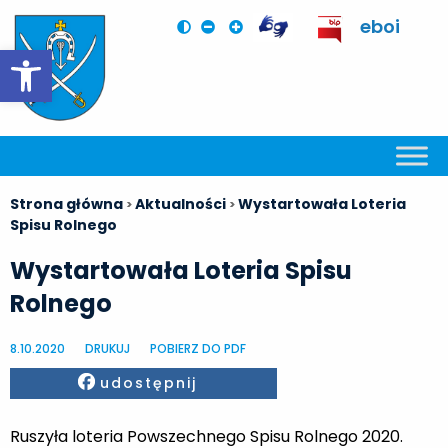
eboi
Otwórz pasek narzędzi
Strona główna
Aktualności
Wystartowała Loteria
>
>
Spisu Rolnego
Wystartowała Loteria Spisu
Rolnego
8.10.2020
DRUKUJ
POBIERZ DO PDF
Facebook
udostępnij
Ruszyła loteria Powszechnego Spisu Rolnego 2020.