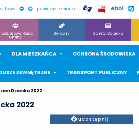
eboi
rastowa
powiększ czcionkę
łodzieżowa Rada
Seniorzy
Gazeta Babicka
Gminy
DLA MIESZKAŃCA
OCHRONA ŚRODOWISKA
DUSZE ZEWNĘTRZNE
TRANSPORT PUBLICZNY
zień Dziecka 2022
ecka 2022
Facebook
udostępnij