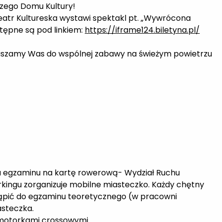
szego Domu Kultury!
 Teatr Kultureska wystawi spektakl pt. „Wywrócona
stępne są pod linkiem:
https://iframe124.biletyna.pl/
raszamy Was do wspólnej zabawy na świeżym powietrzu
ia egzaminu na kartę rowerową- Wydział Ruchu
kingu zorganizuje mobilne miasteczko. Każdy chętny
tąpić do egzaminu teoretycznego (w pracowni
asteczka.
 motorkami crossowymi.