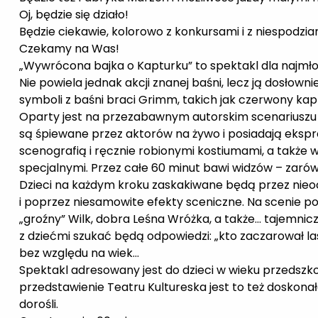
Oj, będzie się działo!
Będzie ciekawie, kolorowo z konkursami i z niespodzi
Czekamy na Was!
„Wywrócona bajka o Kapturku” to spektakl dla najmłod
Nie powiela jednak akcji znanej baśni, lecz ją dosłow
symboli z baśni braci Grimm, takich jak czerwony kap
Oparty jest na przezabawnym autorskim scenariuszu i
są śpiewane przez aktorów na żywo i posiadają ekspr
scenografią i ręcznie robionymi kostiumami, a także 
specjalnymi. Przez całe 60 minut bawi widzów – zarówn
Dzieci na każdym kroku zaskakiwane będą przez nieo
i poprzez niesamowite efekty sceniczne. Na scenie p
„groźny” Wilk, dobra Leśna Wróżka, a także… tajemnic
z dziećmi szukać będą odpowiedzi: „kto zaczarował l
bez względu na wiek…
Spektakl adresowany jest do dzieci w wieku przedszko
przedstawienie Teatru Kultureska jest to też doskona
dorośli.