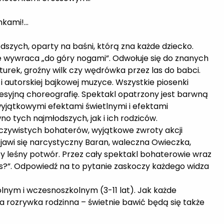
ankami!…
szych, oparty na baśni, którą zna każde dziecko.
nie wywraca „do góry nogami”. Odwołuje się do znanych
turek, groźny wilk czy wędrówka przez las do babci.
 autorskiej bajkowej muzyce. Wszystkie piosenki
esyjną choreografię. Spektakl opatrzony jest barwną
wyjątkowymi efektami świetlnymi i efektami
o tych najmłodszych, jak i ich rodziców.
czywistych bohaterów, wyjątkowe zwroty akcji
ojawi się narcystyczny Baran, waleczna Owieczka,
zy leśny potwór. Przez cały spektakl bohaterowie wraz
as?”. Odpowiedź na to pytanie zaskoczy każdego widza
lnym i wczesnoszkolnym (3-11 lat). Jak każde
ła rozrywka rodzinna – świetnie bawić będą się także