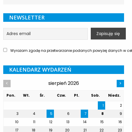
NEWSLETTER
Wyrażam zgodę na przetwarzanie podanych powyżej danych w celu
KALENDARZ WYDARZEŃ
sierpień 2026
<
>
Pon.
Wt.
Śr.
Czw.
Pt.
Sob.
Niedz.
1
2
3
4
5
6
7
8
9
10
11
12
13
14
15
16
17
18
19
20
21
22
23