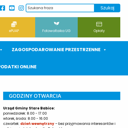
ePUAP
Fotowoltaika UG
Opłaty
ZAGOSPODAROWANIE PRZESTRZENNE
PODATKI ONLINE
GODZINY OTWARCIA
Urząd Gminy Stare Babice:
poniedziałek: 8.00 - 17.00
wtorek, środa: 8.00 - 16.00
czwartek:
dzień wewnętrzny
– bez przyjmowania interesantów i