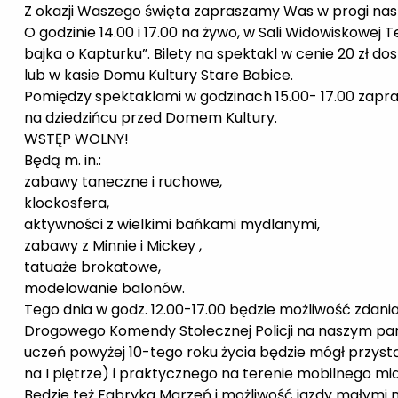
Z okazji Waszego święta zapraszamy Was w progi na
O godzinie 14.00 i 17.00 na żywo, w Sali Widowiskowej
bajka o Kapturku”. Bilety na spektakl w cenie 20 zł do
lub w kasie Domu Kultury Stare Babice.
Pomiędzy spektaklami w godzinach 15.00- 17.00 zap
na dziedzińcu przed Domem Kultury.
WSTĘP WOLNY!
Będą m. in.:
zabawy taneczne i ruchowe,
klockosfera,
aktywności z wielkimi bańkami mydlanymi,
zabawy z Minnie i Mickey ,
tatuaże brokatowe,
modelowanie balonów.
Tego dnia w godz. 12.00-17.00 będzie możliwość zdan
Drogowego Komendy Stołecznej Policji na naszym par
uczeń powyżej 10-tego roku życia będzie mógł przys
na I piętrze) i praktycznego na terenie mobilnego mi
Będzie też Fabryka Marzeń i możliwość jazdy małymi