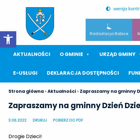
wersja kont
Otwórz pasek narzędzi
Radiostacja Babice
M
AKTUALNOŚCI
O GMINIE
URZĄD GMINY
E-USŁUGI
DEKLARACJA DOSTĘPNOŚCI
FUN
Strona główna
Aktualności
Zapraszamy na gminny D
>
>
Zapraszamy na gminny Dzień Dzi
3.06.2022
DRUKUJ
POBIERZ DO PDF
Drogie Dzieci!