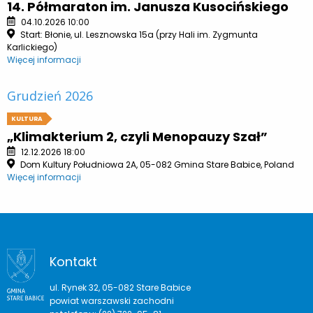
14. Półmaraton im. Janusza Kusocińskiego
04.10.2026 10:00
Start: Błonie, ul. Lesznowska 15a (przy Hali im. Zygmunta
Karlickiego)
Więcej informacji
Grudzień 2026
KULTURA
„Klimakterium 2, czyli Menopauzy Szał”
12.12.2026 18:00
Dom Kultury Południowa 2A, 05-082 Gmina Stare Babice, Poland
Więcej informacji
Kontakt
ul. Rynek 32, 05-082 Stare Babice
powiat warszawski zachodni