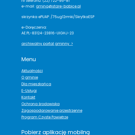
nr telefonu: (22) 722-95-81
e-mail:
gmina@stare-babice.pl
skrzynka ePUAP: /75ug12rmki/SkrytkaESP
e-Doręczenia:
AE:PL-83124-23816-UIGHJ-23
archiwalny portal gminny >
Menu
Aktualności
O gminie
Dla mieszkańca
E-Usługi
Kontakt
Ochrona środowiska
Zagospodarowanie przestrzenne
Program Czyste Powietrze
Pobierz aplikację mobilną