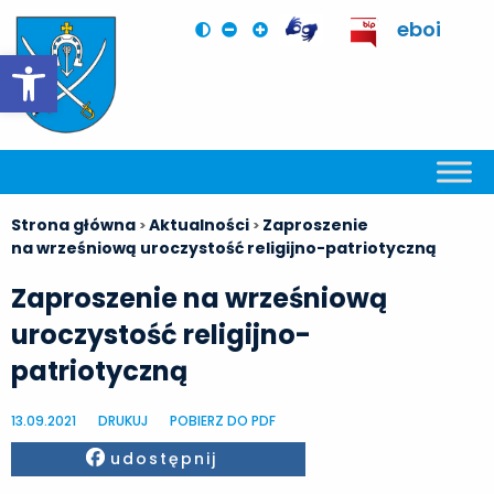
eboi
Otwórz pasek narzędzi
Strona główna
Aktualności
Zaproszenie
>
>
na wrześniową uroczystość religijno-patriotyczną
Zaproszenie na wrześniową
uroczystość religijno-
patriotyczną
13.09.2021
DRUKUJ
POBIERZ DO PDF
Facebook
udostępnij