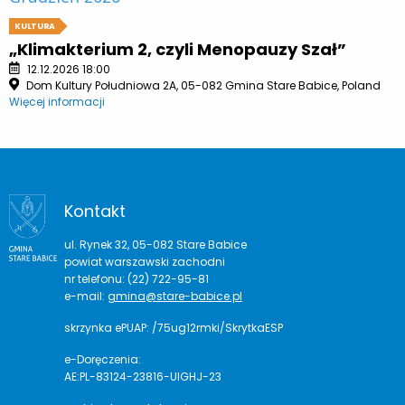
KULTURA
„Klimakterium 2, czyli Menopauzy Szał”
12.12.2026 18:00
Dom Kultury Południowa 2A, 05-082 Gmina Stare Babice, Poland
Więcej informacji
Kontakt
ul. Rynek 32, 05-082 Stare Babice
powiat warszawski zachodni
nr telefonu: (22) 722-95-81
e-mail:
gmina@stare-babice.pl
skrzynka ePUAP: /75ug12rmki/SkrytkaESP
e-Doręczenia:
AE:PL-83124-23816-UIGHJ-23