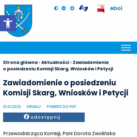
eboi
Otwórz pasek narzędzi
Strona główna
Aktualności
Zawiadomienie
>
>
o posiedzeniu Komisji Skarg, Wniosków i Petycji
Zawiadomienie o posiedzeniu
Komisji Skarg, Wniosków i Petycji
13.01.2023
DRUKUJ
POBIERZ DO PDF
Facebook
udostępnij
Przewodnicząca Komisji, Pani Dorota Zwolińska