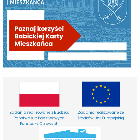
Zadania realizowane z Budżetu
Zadania realizowane ze
Państwa lub Państwowych
środków Unii Europejskiej
Funduszy Celowych