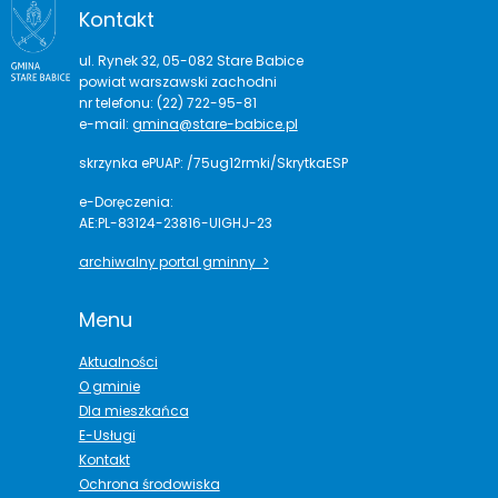
Kontakt
ul. Rynek 32, 05-082 Stare Babice
powiat warszawski zachodni
nr telefonu: (22) 722-95-81
e-mail:
gmina@stare-babice.pl
skrzynka ePUAP: /75ug12rmki/SkrytkaESP
e-Doręczenia:
AE:PL-83124-23816-UIGHJ-23
archiwalny portal gminny >
Menu
Aktualności
O gminie
Dla mieszkańca
E-Usługi
Kontakt
Ochrona środowiska