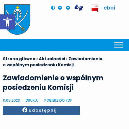
eboi
Otwórz pasek narzędzi
Strona główna
Aktualności
Zawiadomienie
>
>
o wspólnym posiedzeniu Komisji
Zawiadomienie o wspólnym
posiedzeniu Komisji
11.05.2023
DRUKUJ
POBIERZ DO PDF
Facebook
udostępnij