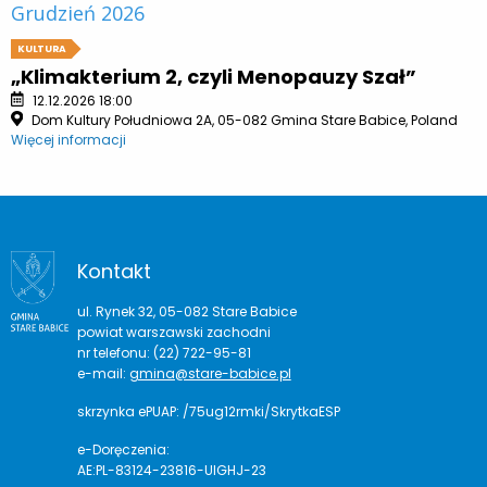
Grudzień 2026
KULTURA
„Klimakterium 2, czyli Menopauzy Szał”
12.12.2026 18:00
Dom Kultury Południowa 2A, 05-082 Gmina Stare Babice, Poland
Więcej informacji
Kontakt
ul. Rynek 32, 05-082 Stare Babice
powiat warszawski zachodni
nr telefonu: (22) 722-95-81
e-mail:
gmina@stare-babice.pl
skrzynka ePUAP: /75ug12rmki/SkrytkaESP
e-Doręczenia:
AE:PL-83124-23816-UIGHJ-23