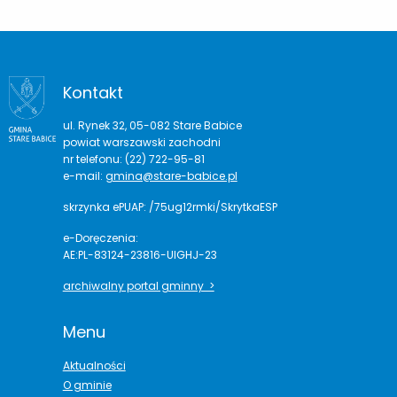
Kontakt
ul. Rynek 32, 05-082 Stare Babice
powiat warszawski zachodni
nr telefonu: (22) 722-95-81
e-mail:
gmina@stare-babice.pl
skrzynka ePUAP: /75ug12rmki/SkrytkaESP
e-Doręczenia:
AE:PL-83124-23816-UIGHJ-23
archiwalny portal gminny >
Menu
Aktualności
O gminie