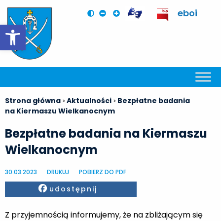
eboi
Otwórz pasek narzędzi
Strona główna
Aktualności
Bezpłatne badania
>
>
na Kiermaszu Wielkanocnym
Bezpłatne badania na Kiermaszu
Wielkanocnym
30.03.2023
DRUKUJ
POBIERZ DO PDF
Facebook
udostępnij
Z przyjemnością informujemy, że na zbliżającym się