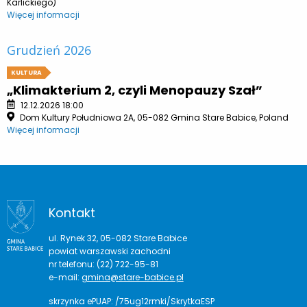
Karlickiego)
Więcej informacji
Grudzień 2026
KULTURA
„Klimakterium 2, czyli Menopauzy Szał”
12.12.2026 18:00
Dom Kultury Południowa 2A, 05-082 Gmina Stare Babice, Poland
Więcej informacji
Kontakt
ul. Rynek 32, 05-082 Stare Babice
powiat warszawski zachodni
nr telefonu: (22) 722-95-81
e-mail:
gmina@stare-babice.pl
skrzynka ePUAP: /75ug12rmki/SkrytkaESP