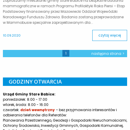
Zapraszamy mieszkanki gminy Stare Babice na bezpłatne badania
mammograficzne w ramach Programu Profilaktyki Raka Piersi – Etap
Podstawowy finansowany przez Mazowiecki Oddział Wojewódzki
Narodowego Funduszu Zdrowia. Badania zostaną przeprowadzane
w Mammobusie specjalnie zaprojektowanym dla...
czytaj więcej
10.09.2020
1
następna strona
GODZINY OTWARCIA
Urząd Gminy Stare Babice:
poniedziałek: 8.00 - 17.00
wtorek, środa: 8.00 - 16.00
czwartek:
dzień wewnętrzny
– bez przyjmowania interesantów i
odbierania telefonów dla Referatów:
Planowania Przestrzennego, Geodezji i Gospodarki Nieruchomościami,
Ochrony Środowiska, Inwestycji Gminnych, Gospodarki Komunalnej,