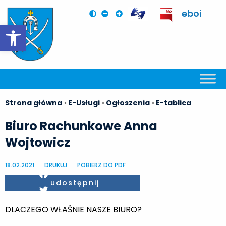
eboi
Otwórz pasek narzędzi
Strona główna
E-Usługi
Ogłoszenia
E-tablica
>
>
>
Biuro Rachunkowe Anna
Wojtowicz
18.02.2021
DRUKUJ
POBIERZ DO PDF
Facebook
udostępnij
Twitter
DLACZEGO WŁAŚNIE NASZE BIURO?