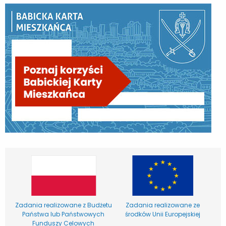
Zadania realizowane z Budżetu
Zadania realizowane ze
Państwa lub Państwowych
środków Unii Europejskiej
Funduszy Celowych