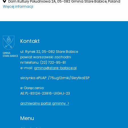
Dom Kultury Południowa 2A, 05-082 Gmina Stare Babice, Poland
Więcej informacji
Kontakt
ul. Rynek 32, 05-082 Stare Babice
powiat warszawski zachodni
nr telefonu: (22) 722-95-81
e-mail:
gmina@stare-babice.pl
skrzynka ePUAP: /75ug12rmki/SkrytkaESP
e-Doręczenia:
AE:PL-83124-23816-UIGHJ-23
archiwalny portal gminny >
Menu