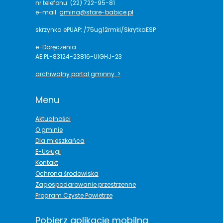
nr telefonu: (22) 722-95-81
e-mail:
gmina@stare-babice.pl
skrzynka ePUAP: /75ug12rmki/SkrytkaESP
e-Doręczenia:
AE:PL-83124-23816-UIGHJ-23
archiwalny portal gminny >
Menu
Aktualności
O gminie
Dla mieszkańca
E-Usługi
Kontakt
Ochrona środowiska
Zagospodarowanie przestrzenne
Program Czyste Powietrze
Pobierz aplikację mobilną