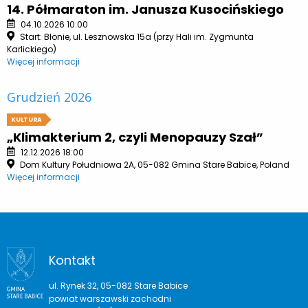
14. Półmaraton im. Janusza Kusocińskiego
04.10.2026 10:00
Start: Błonie, ul. Lesznowska 15a (przy Hali im. Zygmunta
Karlickiego)
Więcej informacji
Grudzień 2026
KULTURA
„Klimakterium 2, czyli Menopauzy Szał”
12.12.2026 18:00
Dom Kultury Południowa 2A, 05-082 Gmina Stare Babice, Poland
Więcej informacji
Kontakt
ul. Rynek 32, 05-082 Stare Babice
powiat warszawski zachodni