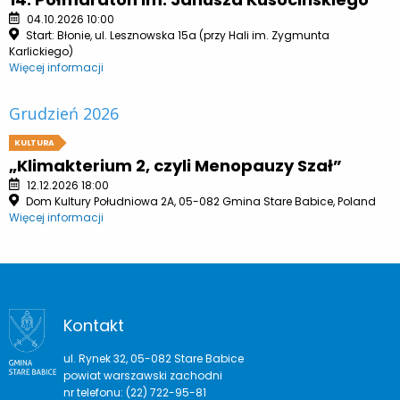
04.10.2026 10:00
Start: Błonie, ul. Lesznowska 15a (przy Hali im. Zygmunta
Karlickiego)
Więcej informacji
Grudzień 2026
KULTURA
„Klimakterium 2, czyli Menopauzy Szał”
12.12.2026 18:00
Dom Kultury Południowa 2A, 05-082 Gmina Stare Babice, Poland
Więcej informacji
Kontakt
ul. Rynek 32, 05-082 Stare Babice
powiat warszawski zachodni
nr telefonu: (22) 722-95-81