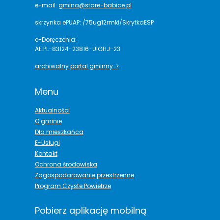
e-mail:
gmina@stare-babice.pl
skrzynka ePUAP: /75ug12rmki/SkrytkaESP
e-Doręczenia:
AE:PL-83124-23816-UIGHJ-23
archiwalny portal gminny >
Menu
Aktualności
O gminie
Dla mieszkańca
E-Usługi
Kontakt
Ochrona środowiska
Zagospodarowanie przestrzenne
Program Czyste Powietrze
Pobierz aplikację mobilną