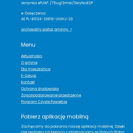
skrzynka ePUAP: /75ug12rmki/SkrytkaESP
e-Doręczenia:
AE:PL-83124-23816-UIGHJ-23
archiwalny portal gminny >
Menu
Aktualności
O gminie
Dla mieszkańca
E-Usługi
Kontakt
Ochrona środowiska
Zagospodarowanie przestrzenne
Program Czyste Powietrze
Pobierz aplikację mobilną
Zachęcamy do pobrania naszej aplikacji mobilnej. Dzięki
niej będziesz na bieżąco z informacjami ze Starych Babic