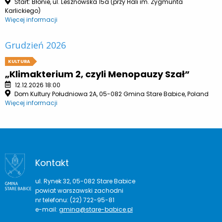
Start: Błonie, ul. Lesznowska 15a (przy Hali im. Zygmunta
Karlickiego)
Więcej informacji
Grudzień 2026
KULTURA
„Klimakterium 2, czyli Menopauzy Szał”
12.12.2026 18:00
Dom Kultury Południowa 2A, 05-082 Gmina Stare Babice, Poland
Więcej informacji
Kontakt
ul. Rynek 32, 05-082 Stare Babice
powiat warszawski zachodni
nr telefonu: (22) 722-95-81
e-mail:
gmina@stare-babice.pl