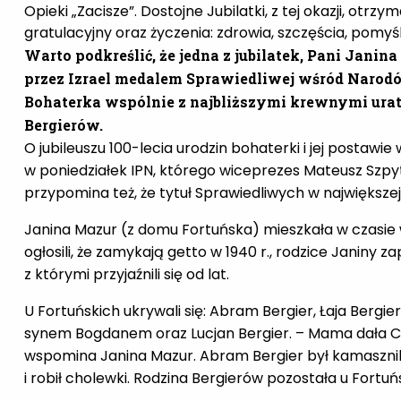
Opieki „Zacisze”.
Dostojne Jubilatki, z tej okazji, otrzy
gratulacyjny oraz życzenia: zdrowia, szczęścia, pomyśln
Warto podkreślić, że jedna z jubilatek, Pani Jani
przez Izrael medalem Sprawiedliwej wśród Narod
Bohaterka wspólnie z najbliższymi krewnymi ura
Bergierów.
O jubileuszu 100-lecia urodzin bohaterki i jej postaw
w poniedziałek IPN, którego wiceprezes Mateusz Szpytm
przypomina też, że tytuł Sprawiedliwych w największej
Janina Mazur (z domu Fortuńska) mieszkała w czasie 
ogłosili, że zamykają getto w 1940 r., rodzice Janiny 
z którymi przyjaźnili się od lat.
U Fortuńskich ukrywali się: Abram Bergier, Łaja Bergier
synem Bogdanem oraz Lucjan Bergier. – Mama dała Cze
wspomina Janina Mazur. Abram Bergier był kamasznik
i robił cholewki. Rodzina Bergierów pozostała u Fortuńs