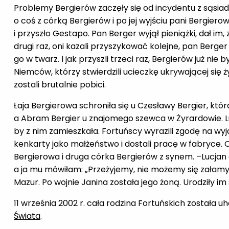
Problemy Bergierów zaczęły się od incydentu z sąsiada
o coś z córką Bergierów i po jej wyjściu pani Bergier
i przyszło Gestapo. Pan Berger wyjął pieniążki, dał im
drugi raz, oni kazali przyszykować kolejne, pan Berger
go w twarz. I jak przyszli trzeci raz, Bergierów już nie
Niemców, którzy stwierdzili ucieczkę ukrywającej się żyd
zostali brutalnie pobici.
Łaja Bergierowa schroniła się u Czesławy Bergier, któ
a Abram Bergier u znajomego szewca w Żyrardowie. Lu
by z nim zamieszkała. Fortuńscy wyrazili zgodę na wyja
kenkarty jako małżeństwo i dostali pracę w fabryce. O
Bergierowa i druga córka Bergierów z synem. –Lucjan c
a ja mu mówiłam: „Przeżyjemy, nie możemy się załamy
Mazur. Po wojnie Janina została jego żoną. Urodziły im s
11 września 2002 r. cała rodzina Fortuńskich została
Świata
.