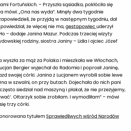
mi Fortuńskich. – Przyszła sąsiadka, pokłóciła się
owa mówi: „Ona nas wyda”. Minęły dwa tygodnie
, zapowiedzieli, że przyjdą w następnym tygodniu, dał
 powiedział, że więcej nie ma,
gestapowiec
uderzył
 było – dodaje Janina Mazur. Podczas trzeciej wizyty
owskiej rodziny, siostra Janiny – Lidia i ojciec Józef
ra wyszła za mąż za Polaka i mieszkała we Włochach,
cjan Bergier wyjechał do Radomia i poprosił Janinę,
zd swojej córki. Janina z Lucjanem wyrobili sobie lewe
na w szwalni, on przy butach. Dojechała do nich pani
zęsto siedział nad maszyną i płakał, że nie przeżyjemy,
wać’. Ołtarzyk sobie zrobiłam. I wymodliłam” – mówi
ię trzy córki.
 uhonorowana tytułem
Sprawiedliwych wśród Narodów