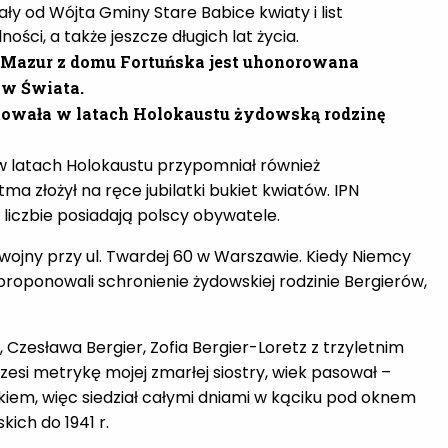
mały od Wójta Gminy Stare Babice kwiaty i list
ości, a także jeszcze długich lat życia.
na Mazur z domu Fortuńska jest uhonorowana
ów Świata.
towała w latach Holokaustu żydowską rodzinę
ie w latach Holokaustu przypomniał również
a złożył na ręce jubilatki bukiet kwiatów. IPN
 liczbie posiadają polscy obywatele.
wojny przy ul. Twardej 60 w Warszawie. Kiedy Niemcy
zaproponowali schronienie żydowskiej rodzinie Bergierów,
, Czesława Bergier, Zofia Bergier-Loretz z trzyletnim
si metrykę mojej zmarłej siostry, wiek pasował –
iem, więc siedział całymi dniami w kąciku pod oknem
kich do 1941 r.