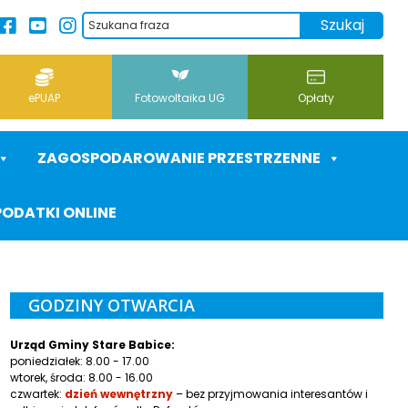
ePUAP
Fotowoltaika UG
Opłaty
ZAGOSPODAROWANIE PRZESTRZENNE
PODATKI ONLINE
GODZINY OTWARCIA
Urząd Gminy Stare Babice:
poniedziałek: 8.00 - 17.00
wtorek, środa: 8.00 - 16.00
czwartek:
dzień wewnętrzny
– bez przyjmowania interesantów i