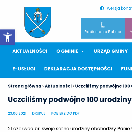
wersja kont
Otwórz pasek narzędzi
Radiostacja Babice
M
AKTUALNOŚCI
O GMINIE
URZĄD GMINY
E-USŁUGI
DEKLARACJA DOSTĘPNOŚCI
FUN
Strona główna
Aktualności
Uczciliśmy podwójne 100
>
>
Uczciliśmy podwójne 100 urodziny
23.06.2021
DRUKUJ
POBIERZ DO PDF
21 czerwca br. swoje setne urodziny obchodziły Panie