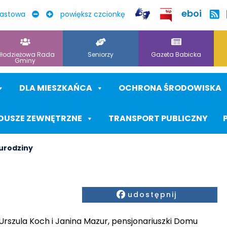
eboi
rastowa
powiększ czcionkę
łodzieżowa Rada
Seniorzy
Gazeta Babicka
Gminy
DLA MIESZKAŃCA
OCHRONA ŚRODOWISKA
DUSZE ZEWNĘTRZNE
TRANSPORT PUBLICZNY
 urodziny
Facebook
udostępnij
 Urszula Koch i Janina Mazur, pensjonariuszki Domu