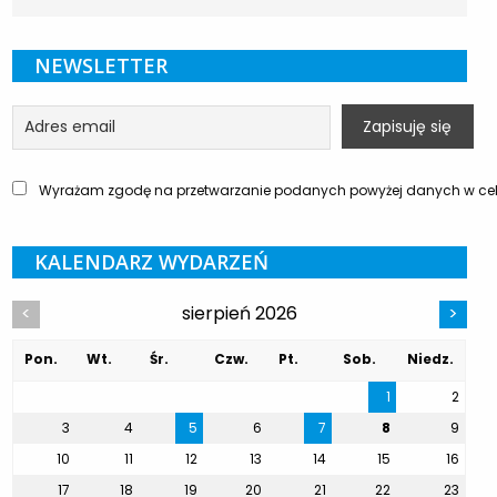
NEWSLETTER
Wyrażam zgodę na przetwarzanie podanych powyżej danych w celu
KALENDARZ WYDARZEŃ
sierpień 2026
<
>
Pon.
Wt.
Śr.
Czw.
Pt.
Sob.
Niedz.
1
2
3
4
5
6
7
8
9
10
11
12
13
14
15
16
17
18
19
20
21
22
23