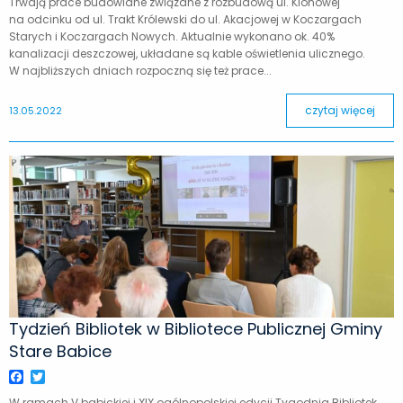
Trwają prace budowlane związane z rozbudową ul. Klonowej
na odcinku od ul. Trakt Królewski do ul. Akacjowej w Koczargach
Starych i Koczargach Nowych. Aktualnie wykonano ok. 40%
kanalizacji deszczowej, układane są kable oświetlenia ulicznego.
W najbliższych dniach rozpoczną się też prace...
czytaj więcej
13.05.2022
Tydzień Bibliotek w Bibliotece Publicznej Gminy
Stare Babice
Facebook
Twitter
W ramach V babickiej i XIX ogólnopolskiej edycji Tygodnia Bibliotek