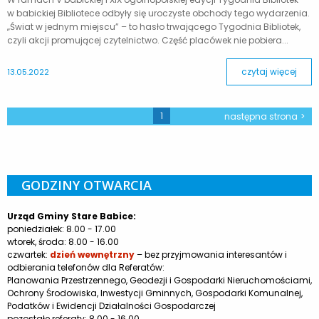
w babickiej Bibliotece odbyły się uroczyste obchody tego wydarzenia.
„Świat w jednym miejscu” – to hasło trwającego Tygodnia Bibliotek,
czyli akcji promującej czytelnictwo. Część placówek nie pobiera...
czytaj więcej
13.05.2022
1
następna strona
GODZINY OTWARCIA
Urząd Gminy Stare Babice:
poniedziałek: 8.00 - 17.00
wtorek, środa: 8.00 - 16.00
czwartek:
dzień wewnętrzny
– bez przyjmowania interesantów i
odbierania telefonów dla Referatów:
Planowania Przestrzennego, Geodezji i Gospodarki Nieruchomościami,
Ochrony Środowiska, Inwestycji Gminnych, Gospodarki Komunalnej,
Podatków i Ewidencji Działalności Gospodarczej
pozostałe referaty: 8.00 - 16.00