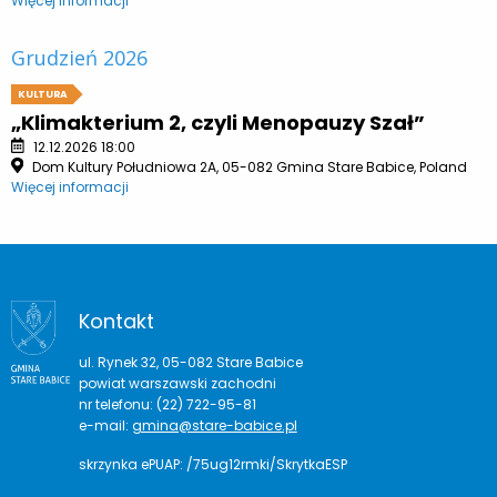
Więcej informacji
Grudzień 2026
KULTURA
„Klimakterium 2, czyli Menopauzy Szał”
12.12.2026 18:00
Dom Kultury Południowa 2A, 05-082 Gmina Stare Babice, Poland
Więcej informacji
Kontakt
ul. Rynek 32, 05-082 Stare Babice
powiat warszawski zachodni
nr telefonu: (22) 722-95-81
e-mail:
gmina@stare-babice.pl
skrzynka ePUAP: /75ug12rmki/SkrytkaESP